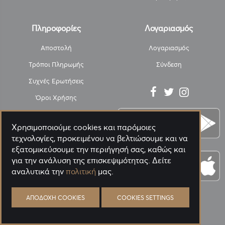
Πληροφορίες
Λογαριασμός
Αποστολή
Λογαριασμός
Τρόποι Πληρωμής
Σύνδεση
Συχνές Ερωτήσεις
Όροι Χρήσης
Υπαναχώρηση
Χρησιμοποιούμε cookies και παρόμοιες
SafePacK - ΑΠΟΛΥΜΑΝΣΗ
τεχνολογίες, προκειμένου να βελτιώσουμε και να
Πολιτική Απορρήτου
εξατομικεύσουμε την περιήγησή σας, καθώς και
για την ανάλυση της επισκεψιμότητας. Δείτε
Η Εταιρεία
αναλυτικά την
πολιτική
μας.
Επικοινωνία
Blog
ΑΠΟΔΟΧΉ COOKIES
COOKIES SETTINGS
PANORA GREEN ΑΝΑΛΥΤΙΚΑ