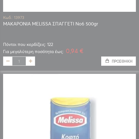
Κωδ.: 13973
ΜΑΚΑΡΟΝΙΑ MELISSA ΣΠΑΓΓΕΤΙ No6 500gr
Πόντοι που κερδίζεις: 122
0,94 €
Για μεγαλύτερη ποσότητα έως:
ΠΡΟΣΘΉΚΗ