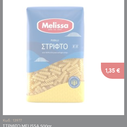
1,35 €
Κωδ.: 13977
ΣΤΡΙΦΤΟ MELISSA 500gr