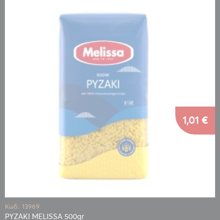
1,01 €
Κωδ.: 13969
ΡΥΖΑΚΙ MELISSA 500gr