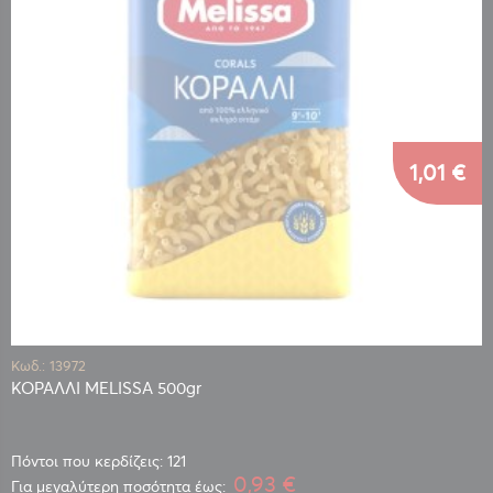
1,01 €
Κωδ.: 13972
ΚΟΡΑΛΛΙ MELISSA 500gr
Πόντοι που κερδίζεις: 121
0,93 €
Για μεγαλύτερη ποσότητα έως: