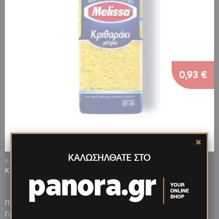
0,93 €
ΚΑΛΩΣΗΛΘΑΤΕ ΣΤΟ
Κωδ.: 07623
ΚΡΙΘΑΡΑΚΙ MELISSA ΜΕΤΡΙΟ 500gr
Πόντοι που κερδίζεις: 112
0,79 €
Για μεγαλύτερη ποσότητα έως: