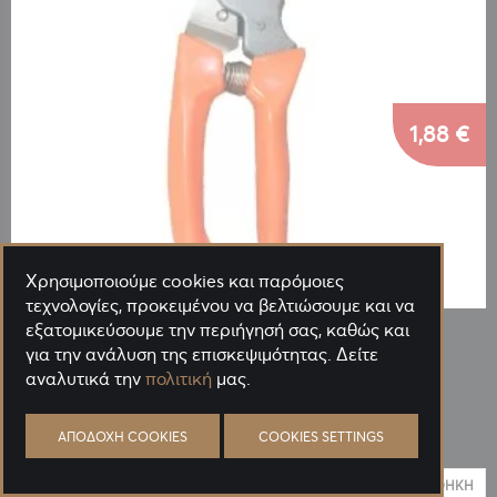
1,88 €
Χρησιμοποιούμε cookies και παρόμοιες
τεχνολογίες, προκειμένου να βελτιώσουμε και να
εξατομικεύσουμε την περιήγησή σας, καθώς και
Κωδ.: 03472
ΨΑΛΙΔΙ ΚΛΑΔΕΜΑΤΟΣ ΠΛΑΪΝΟ PRUINING SHEARS
για την ανάλυση της επισκεψιμότητας. Δείτε
αναλυτικά την
πολιτική
μας.
Πόντοι που κερδίζεις: 376
ΑΠΟΔΟΧΉ COOKIES
COOKIES SETTINGS
0,94 €
Για μεγαλύτερη ποσότητα έως:
ΠΡΟΣΘΉΚΗ