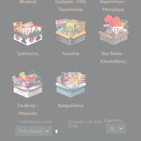
Φλασκιά
Gadgets - Είδη
Κομπολόγια -
Τεχνολογίας
Μπεγλέρια
Τράπουλες
Λουκέτα
Key Boxes -
Κλειδοθήκες
Σουβενίρ -
Βραχιολάκια
Μπρελόκ
Εμφάνιση
Ταξινόμηση κατά
Στοιχεία
1
-
20
από
2368
Φθίνουσα
ταξινόμηση