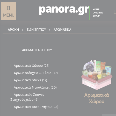
YOUR
ONLINE
MENU
SHOP
ΑΡΧΙΚΉ
ΑΡΩΜΑΤΙΚΆ
ΕΊΔΗ ΣΠΙΤΙΟΎ
ΑΡΩΜΑΤΙΚΆ ΣΠΙΤΙΟΎ
στοιχεία
Αρωματικά Χώρου
28
στοιχεία
Αρωματοδοχεία & Έλαια
77
στοιχεία
Αρωματικά Sticks
17
στοιχεία
Αρωματικά Ντουλάπας
20
Αρωματικά
Αρωματικές Σκόνες
στοιχεία
Σταχτοδοχείου
6
Χώρου
στοιχεία
Αρωματικά Αυτοκινήτου
23