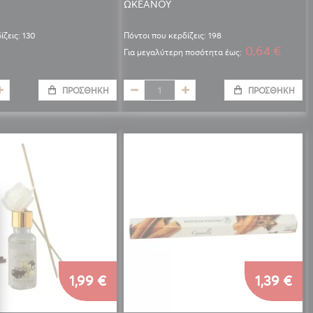
ΩΚΕΑΝΟΥ
ίζεις: 130
Πόντοι που κερδίζεις: 198
0,64 €
Για μεγαλύτερη ποσότητα έως:
ΠΡΟΣΘΉΚΗ
ΠΡΟΣΘΉΚΗ
1,99 €
1,39 €