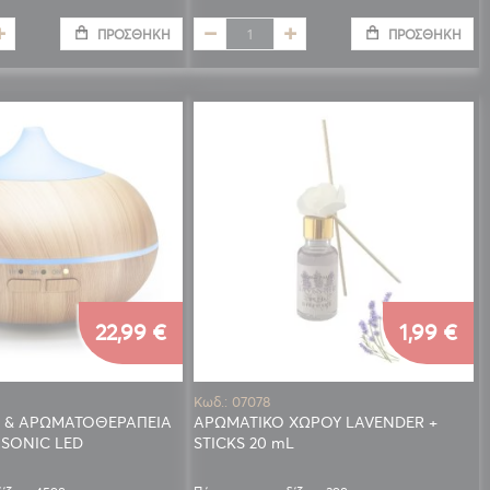
ΠΡΟΣΘΉΚΗ
ΠΡΟΣΘΉΚΗ
22,99 €
1,99 €
Κωδ.: 07078
 & ΑΡΩΜΑΤΟΘΕΡΑΠΕΙΑ
ΑΡΩΜΑΤΙΚΟ ΧΩΡΟΥ LAVENDER +
ASONIC LED
STICKS 20 mL