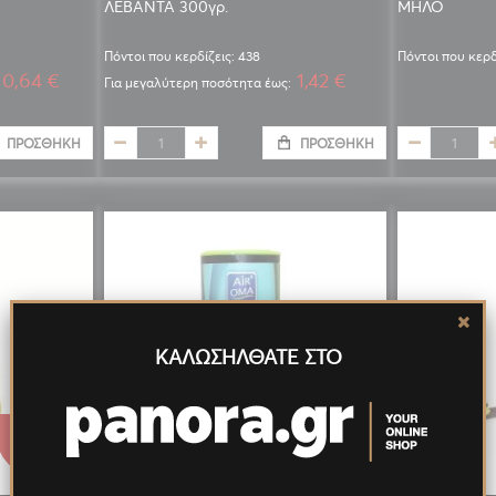
ΛΕΒΑΝΤΑ 300γρ.
ΜΗΛΟ
Πόντοι που κερδίζεις: 438
Πόντοι που κερδ
0,64 €
1,42 €
Για μεγαλύτερη ποσότητα έως:
ΠΡΟΣΘΉΚΗ
ΠΡΟΣΘΉΚΗ
ΚΑΛΩΣΗΛΘΑΤΕ ΣΤΟ
0,65 €
2,19 €