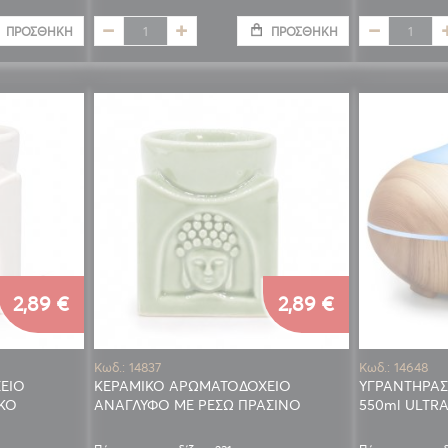
ΠΡΟΣΘΉΚΗ
ΠΡΟΣΘΉΚΗ
2,89 €
2,89 €
Κωδ.: 14837
Κωδ.: 14648
ΕΙΟ
ΚΕΡΑΜΙΚΟ ΑΡΩΜΑΤΟΔΟΧΕΙΟ
ΥΓΡΑΝΤΗΡΑΣ
ΚΟ
ΑΝΑΓΛΥΦΟ ΜΕ ΡΕΣΩ ΠΡΑΣΙΝΟ
550ml ULTR