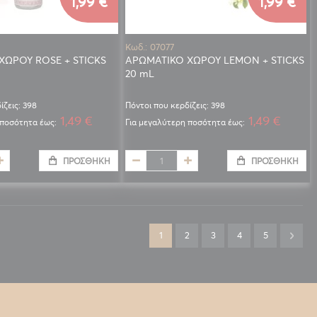
1,99 €
1,99 €
Κωδ.: 07077
ΧΩΡΟΥ ROSE + STICKS
ΑΡΩΜΑΤΙΚΟ ΧΩΡΟΥ LEMON + STICKS
20 mL
ίζεις: 398
Πόντοι που κερδίζεις: 398
1,49 €
1,49 €
 ποσότητα έως:
Για μεγαλύτερη ποσότητα έως:
ΠΡΟΣΘΉΚΗ
ΠΡΟΣΘΉΚΗ
Σελίδα
Διαβάζετε αυτή τη στιγμή τη σελίδα
Σελίδα
Σελίδα
Σελίδα
Σελίδα
Σελίδ
Επόμ
1
2
3
4
5