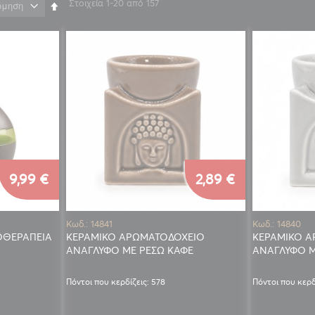
Στοιχεία
1
-
20
από
157
Φθίνουσα
ταξινόμηση
9,99 €
2,89 €
Κωδ.: 14841
Κωδ.: 14840
ΟΘΕΡΑΠΕΙΑ
ΚΕΡΑΜΙΚΟ ΑΡΩΜΑΤΟΔΟΧΕΙΟ
ΚΕΡΑΜΙΚΟ 
ΑΝΑΓΛΥΦΟ ΜΕ ΡΕΣΩ ΚΑΦΕ
ΑΝΑΓΛΥΦΟ Μ
Πόντοι που κερδίζεις: 578
Πόντοι που κερδ