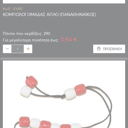
Κωδ.: 03481
ΚΟΜΠΟΛΟΪ ΟΜΑΔΑΣ ΑΠΛΟ (ΠΑΝΑΘΗΝΑΪΚΟΣ)
Πόντοι που κερδίζεις: 290
0,94 €
Για μεγαλύτερη ποσότητα έως:
ΠΡΟΣΘΉΚΗ