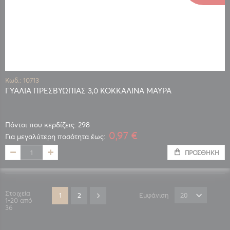
Κωδ.: 10713
ΓΥΑΛΙΑ ΠΡΕΣΒΥΩΠΙΑΣ 3,0 ΚΟΚΚΑΛΙΝΑ ΜΑΥΡΑ
Πόντοι που κερδίζεις: 298
0,97 €
Για μεγαλύτερη ποσότητα έως:
ΠΡΟΣΘΉΚΗ
Σελίδα
Στοιχεία
Διαβάζετε αυτή τη στιγμή τη σελίδα
Σελίδα
Σελίδα
Επόμενο
1
2
Εμφάνιση
1
-
20
από
36