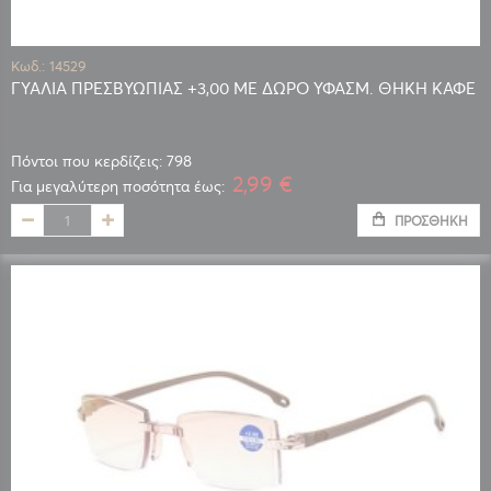
Κωδ.: 14529
ΓΥΑΛΙΑ ΠΡΕΣΒΥΩΠΙΑΣ +3,00 ΜΕ ΔΩΡΟ ΥΦΑΣΜ. ΘΗΚΗ ΚΑΦΕ
Πόντοι που κερδίζεις: 798
2,99 €
Για μεγαλύτερη ποσότητα έως:
ΠΡΟΣΘΉΚΗ