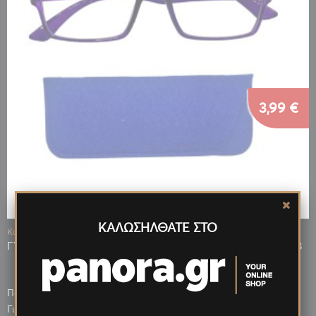
3,99 €
ΚΑΛΩΣΗΛΘΑΤΕ ΣΤΟ
Κωδ.: 14530
ΓΥΑΛΙΑ ΠΡΕΣΒΥΩΠΙΑΣ +3,00 ΜΕ ΔΩΡΟ ΥΦΑΣΜ. ΘΗΚΗ ΜΩΒ
Πόντοι που κερδίζεις: 798
2,99 €
Για μεγαλύτερη ποσότητα έως: