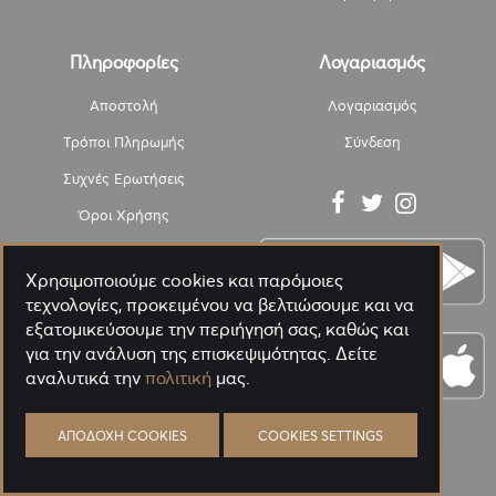
Πληροφορίες
Λογαριασμός
Αποστολή
Λογαριασμός
Τρόποι Πληρωμής
Σύνδεση
Συχνές Ερωτήσεις
Όροι Χρήσης
Υπαναχώρηση
Χρησιμοποιούμε cookies και παρόμοιες
SafePacK - ΑΠΟΛΥΜΑΝΣΗ
τεχνολογίες, προκειμένου να βελτιώσουμε και να
Πολιτική Απορρήτου
εξατομικεύσουμε την περιήγησή σας, καθώς και
για την ανάλυση της επισκεψιμότητας. Δείτε
Η Εταιρεία
αναλυτικά την
πολιτική
μας.
Επικοινωνία
Blog
ΑΠΟΔΟΧΉ COOKIES
COOKIES SETTINGS
PANORA GREEN ΑΝΑΛΥΤΙΚΑ