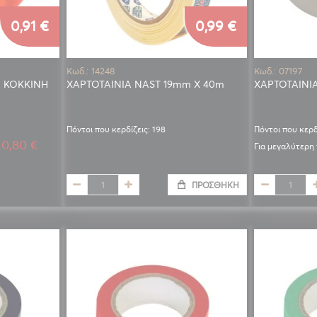
0,91 €
0,99 €
Κωδ.: 14248
Κωδ.: 07197
 ΚΟΚΚΙΝΗ
ΧΑΡΤΟΤΑΙΝΙΑ NAST 19mm X 40m
ΧΑΡΤΟΤΑΙΝΙ
Πόντοι που κερδίζεις: 198
Πόντοι που κερδ
0,80 €
Για μεγαλύτερη
ΠΡΟΣΘΉΚΗ