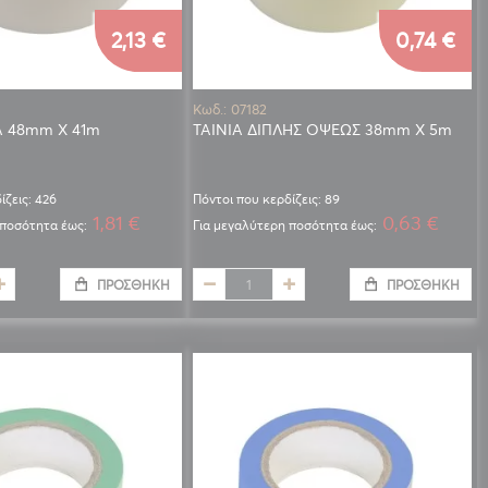
2,13 €
0,74 €
Κωδ.: 07182
Α 48mm X 41m
ΤΑΙΝΙΑ ΔΙΠΛΗΣ ΟΨΕΩΣ 38mm X 5m
ίζεις: 426
Πόντοι που κερδίζεις: 89
1,81 €
0,63 €
 ποσότητα έως:
Για μεγαλύτερη ποσότητα έως:
ΠΡΟΣΘΉΚΗ
ΠΡΟΣΘΉΚΗ