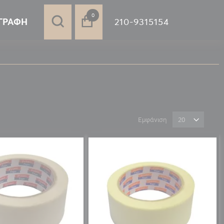
στοιχεία
0
210-9315154
ΓΡΑΦΉ
Εμφάνιση