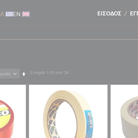
ΕΊΣΟΔΟΣ
ΕΓ
ΕΛ
ΕΝ
Στοιχεία
1
-
20
από
28
Φθίνουσα
ταξινόμηση