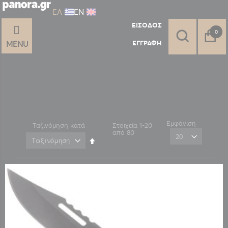
ΕΛ
ΕΝ
ΕΊΣΟΔΟΣ
στοι
0
ΕΓΓΡΑΦΉ
MENU
Εμφάνιση
Ταξινόμηση κατά
Στοιχεία
1
-
20
από
80
Φθίνουσα
ταξινόμηση