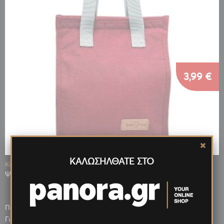
3,99 €
ΚΑΛΩΣΗΛΘΑΤΕ ΣΤΟ
Κωδ.: 14346
ΨΥΓΕΙΟ ΤΣΑΝΤΑΚΙ ΙΣΟΘΕΡΜΙΚΟ ΚΟΚΚΙΝΟ 25x22x14cm
Πόντοι που κερδίζεις: 798
3,59 €
Για μεγαλύτερη ποσότητα έως: