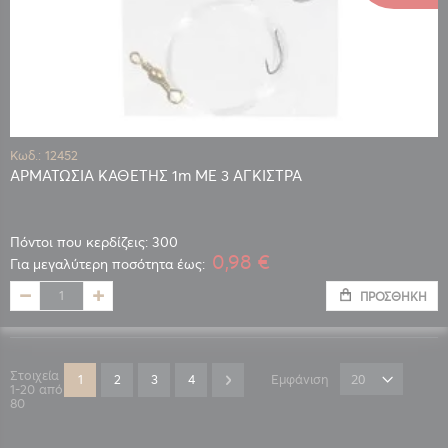
Κωδ.: 12452
ΑΡΜΑΤΩΣΙΑ ΚΑΘΕΤΗΣ 1m ΜΕ 3 ΑΓΚΙΣΤΡΑ
Πόντοι που κερδίζεις: 300
0,98 €
Για μεγαλύτερη ποσότητα έως:
ΠΡΟΣΘΉΚΗ
Σελίδα
Στοιχεία
Διαβάζετε αυτή τη στιγμή τη σελίδα
Σελίδα
Σελίδα
Σελίδα
Σελίδα
Επόμενο
1
2
3
4
Εμφάνιση
1
-
20
από
80