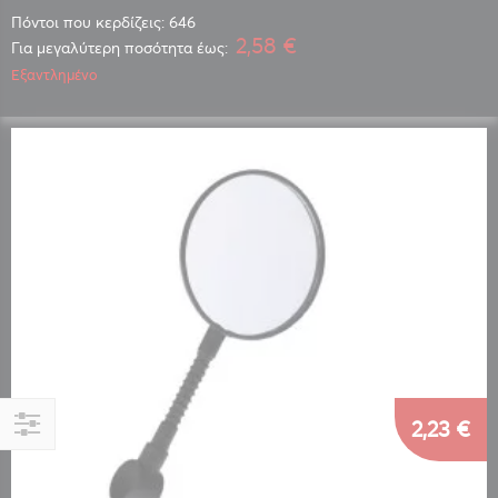
Πόντοι που κερδίζεις: 646
2,58 €
Για μεγαλύτερη ποσότητα έως:
Εξαντλημένο
2,23 €
Αγορά
κατά