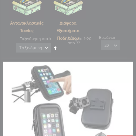
Αντανακλαστικές
Διάφορα
Ταινίες
Εξαρτήματα
Εμφάνιση
Ποδηλάτου
Ταξινόμηση κατά
Στοιχεία
1
-
20
από
77
Φθίνουσα
ταξινόμηση