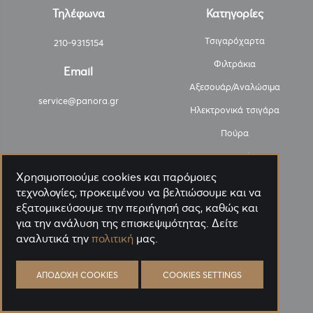
Τηλέφωνα
Κατηγορίες
Τσιγαρόχαρτα
210-9315154
Φιλτράκια
Email
Αξεσουάρ/Αναλώσιμα
service@panora.gr
Ηλεκτρονικά τσιγάρα
Πούρα
Καπνοί
Χρησιμοποιούμε cookies και παρόμοιες
Διάφορα είδη
τεχνολογίες, προκειμένου να βελτιώσουμε και να
Εξαργύρωση
εξατομικεύσουμε την περιήγησή σας, καθώς και
για την ανάλυση της επισκεψιμότητας. Δείτε
Προσφορές
αναλυτικά την
πολιτική
μας.
Πληροφορίες
Λογαριασμός
ΑΠΟΔΟΧΉ COOKIES
COOKIES SETTINGS
Αποστολή
Λογαριασμός