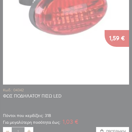
1,59 €
Κωδ.: 04342
ΦΩΣ ΠΟΔΗΛΑΤΟΥ ΠΙΣΩ LED
Πόντοι που κερδίζεις: 318
1,03 €
Για μεγαλύτερη ποσότητα έως:
ΠΡΟΣΘΉΚΗ