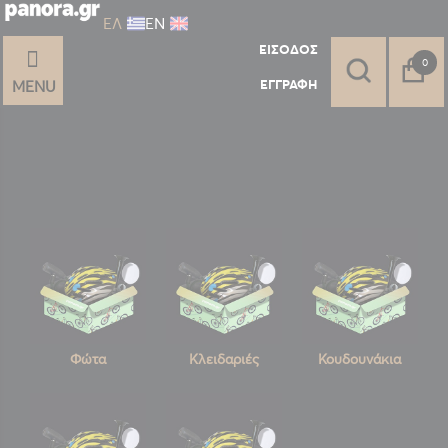
ΕΛ
ΕΝ
ΕΊΣΟΔΟΣ
στοι
0
ΕΓΓΡΑΦΉ
MENU
Φώτα
Κλειδαριές
Κουδουνάκια