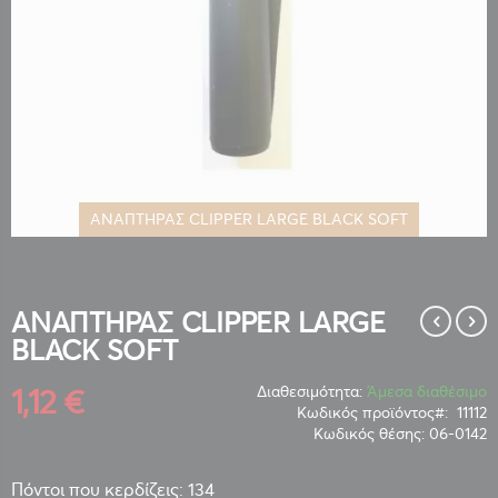
ΑΝΑΠΤΗΡΑΣ CLIPPER LARGE BLACK SOFT
Μετάβαση
στην
αρχή
της
ΑΝΑΠΤΗΡΑΣ CLIPPER LARGE
συλλογής
BLACK SOFT
εικόνων
1,12 €
Διαθεσιμότητα:
Άμεσα διαθέσιμο
Κωδικός προϊόντος
11112
Κωδικός θέσης:
06-0142
Πόντοι που κερδίζεις: 134