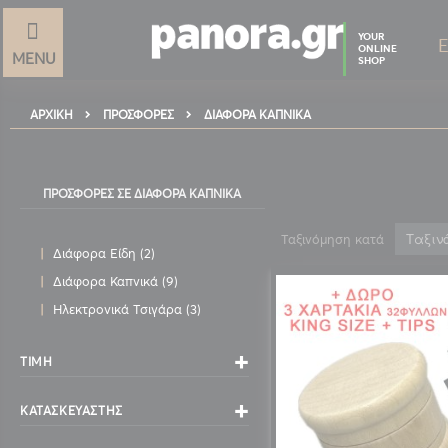
YOUR
ONLINE
MENU
SHOP
ΑΡΧΙΚΉ
ΔΙΆΦΟΡΑ ΚΑΠΝΙΚΆ
ΠΡΟΣΦΟΡΈΣ
ΠΡΟΣΦΟΡΈΣ ΣΕ ΔΙΆΦΟΡΑ ΚΑΠΝΙΚΆ
Ταξινόμηση κατά
στοιχεία
Διάφορα Είδη
2
στοιχεία
Διάφορα Καπνικά
9
στοιχεία
Ηλεκτρονικά Τσιγάρα
3
ΤΙΜΉ
ΚΑΤΑΣΚΕΥΑΣΤΉΣ