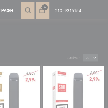
στοιχεία
0
210-9315154
ΓΡΑΦΉ
Εμφάνιση