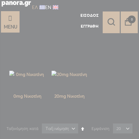
ΕΛ
ΕΝ
ΕΊΣΟΔΟΣ
στοι
0
ΕΓΓΡΑΦΉ
MENU
0mg Νικοτίνη
20mg Νικοτίνη
Φθίνουσα
Ταξινόμηση κατά
Εμφάνιση
ταξινόμηση