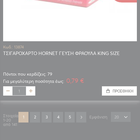
Κωδ.: 13874
ΤΣΙΓΑΡΟΧΑΡΤΟ HORNET ΓΕΥΣΗ ΦΡΑΟΥΛΑ KING SIZE
Πόντοι που κερδίζεις: 79
0,79 €
Για μεγαλύτερη ποσότητα έως:
ΠΡΟΣΘΉΚΗ
Σελίδα
Στοιχεία
Διαβάζετε αυτή τη στιγμή τη σελίδα
Σελίδα
Σελίδα
Σελίδα
Σελίδα
Σελίδα
Επόμενο
1
2
3
4
5
Εμφάνιση
1
-
20
από
141