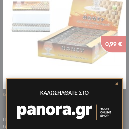
0,99 €
ΚΑΛΩΣΗΛΘΑΤΕ ΣΤΟ
Κωδ.: 13883
ΤΣΙΓΑΡΟΧΑΡΤΟ HORNET ΓΕΥΣΗ ΜΕΛΙ KING SIZE
Πόντοι που κερδίζεις: 79
0,79 €
Για μεγαλύτερη ποσότητα έως: