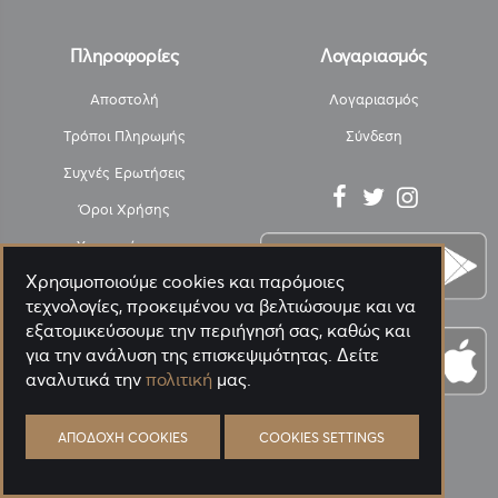
Πληροφορίες
Λογαριασμός
Αποστολή
Λογαριασμός
Τρόποι Πληρωμής
Σύνδεση
Συχνές Ερωτήσεις
Όροι Χρήσης
Υπαναχώρηση
Χρησιμοποιούμε cookies και παρόμοιες
SafePacK - ΑΠΟΛΥΜΑΝΣΗ
τεχνολογίες, προκειμένου να βελτιώσουμε και να
Πολιτική Απορρήτου
εξατομικεύσουμε την περιήγησή σας, καθώς και
για την ανάλυση της επισκεψιμότητας. Δείτε
Η Εταιρεία
αναλυτικά την
πολιτική
μας.
Επικοινωνία
Blog
ΑΠΟΔΟΧΉ COOKIES
COOKIES SETTINGS
PANORA GREEN ΑΝΑΛΥΤΙΚΑ