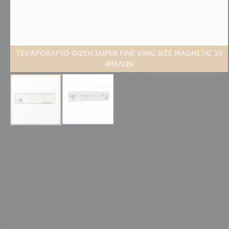
ΤΣΙΓΑΡΟΧΑΡΤΟ GIZEH SUPER FINE KING SIZE MAGNETIC 33
ΦΥΛΛΩΝ
Μετάβαση
στην
αρχή
της
συλλογής
εικόνων