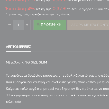
τελική τιμή
το ένα με αγορά 50 και πά
Έκπτώση 4%
0,37 €
τελική τιμή
το ένα με αγορά 100 και πά
ΠΡΟΣΘΉΚΗ
ΑΓΟΡΑ ΜΕ 1170 ΠΟΝΤ
ΤΣΙΓΑΡΟΧΑΡΤΟ GIZEH SUPER FINE KING SIZE MAGNETIC 33
ΦΥΛΛΩΝ
ΛΕΠΤΟΜΈΡΕΙΕΣ
Μέγεθος: KING SIZE SLIM
Τσιγαρόχαρτα βραδείας καύσεως, υπερβολικά λεπτό χαρτί, σχεδό
που εξασφαλίζει καθαρή και ανόθευτη γεύση στον καπνό, με φυσ
Καίγεται πολύ αργά και μπορεί να σβήσει αν δεν πρόκειται να καπ
33 τσιγαρόχαρτα συσκευάζονται σε ένα πακέτο που ανοιγοκλείνει
τελευταίο.