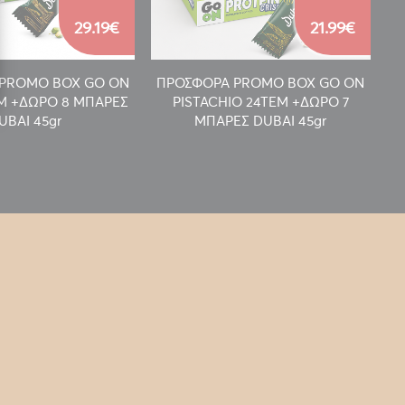
29.19€
21.99€
PROMO BOX GO ON
ΠΡΟΣΦΟΡΑ PROMO BOX GO ON
Π
EM +ΔΩΡΟ 8 ΜΠΑΡΕΣ
PISTACHIO 24TEM +ΔΩΡΟ 7
UBAI 45gr
ΜΠΑΡΕΣ DUBAI 45gr