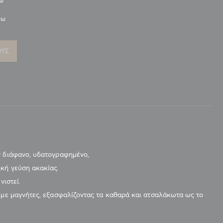
νω
νω
ΟΥΣ
ν διάφανο, υδατογραφημένο,
ική γεύση ακακίας.
νιστεί.
 με μαγνήτες, εξασφαλίζοντας τα καθαρά και ατσαλάκωτα ως το