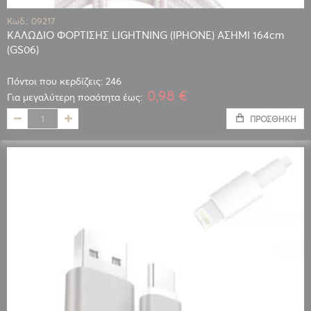
Κωδ.: 09217
ΚΑΛΩΔΙΟ ΦΟΡΤΙΣΗΣ LIGHTNING (IPHONE) ΑΣΗΜΙ 164cm
(GS06)
Πόντοι που κερδίζεις: 246
0,98 €
Για μεγαλύτερη ποσότητα έως:
ΠΡΟΣΘΉΚΗ