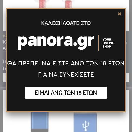
ΚΑΛΩΣΗΛΘΑΤΕ ΣΤΟ
Κωδ.: 09221
ΚΑΛΩΔΙΟ ΦΟΡΤΙΣΗΣ LIGHTNING (IPHONE) ΚΟΚΚΙΝΟ 164cm
(GS06)
Πόντοι που κερδίζεις: 246
ΘΑ ΠΡΕΠΕΙ ΝΑ ΕΙΣΤΕ ΑΝΩ ΤΩΝ 18 ΕΤΩΝ
0,98 €
Για μεγαλύτερη ποσότητα έως:
ΓΙΑ ΝΑ ΣΥΝΕΧΙΣΕΤΕ
ΠΡΟΣΘΉΚΗ
ΕΙΜΑΙ ΑΝΩ ΤΩΝ 18 ΕΤΩΝ