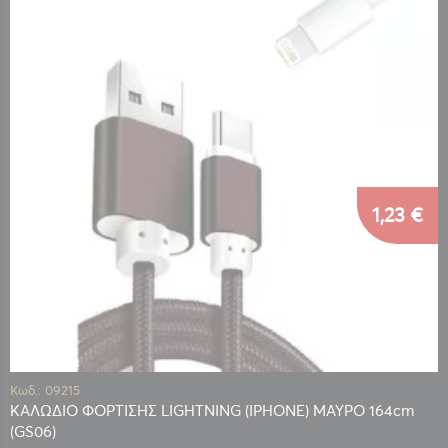
1,23 €
Κωδ.: 09215
ΚΑΛΩΔΙΟ ΦΟΡΤΙΣΗΣ LIGHTNING (IPHONE) ΜΑΥΡΟ 164cm
(GS06)