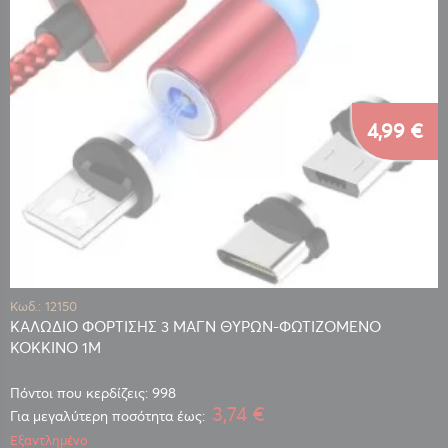
4,99 €
Κωδ.: 12150
ΚΑΛΩΔΙΟ ΦΟΡΤΙΣΗΣ 3 ΜΑΓΝ ΘΥΡΩΝ-ΦΩΤΙΖΟΜΕΝΟ
ΚΟΚΚΙΝΟ 1Μ
Πόντοι που κερδίζεις: 998
3,74 €
Για μεγαλύτερη ποσότητα έως:
Εξαντλημένο