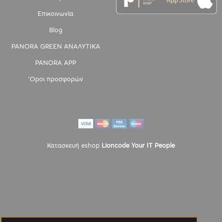
Επικοινωνία
Blog
PANORA GREEN ΑΝΑΛΥΤΙΚΑ
PANORA APP
'Οροι προσφορών
Κατασκευή eshop
Lioncode Your IT People