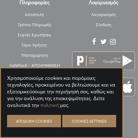
Πληροφορίες
Λογαριασμός
Αποστολή
Λογαριασμός
Τρόποι Πληρωμής
Σύνδεση
Συχνές Ερωτήσεις
Όροι Χρήσης
Υπαναχώρηση
SafePacK - ΑΠΟΛΥΜΑΝΣΗ
Πολιτική Απορρήτου
Χρησιμοποιούμε cookies και παρόμοιες
τεχνολογίες, προκειμένου να βελτιώσουμε και να
Η Εταιρεία
εξατομικεύσουμε την περιήγησή σας, καθώς και
Επικοινωνία
για την ανάλυση της επισκεψιμότητας. Δείτε
αναλυτικά την
πολιτική
μας.
Blog
PANORA GREEN ΑΝΑΛΥΤΙΚΑ
ΑΠΟΔΟΧΉ COOKIES
COOKIES SETTINGS
PANORA APP
'Οροι προσφορών