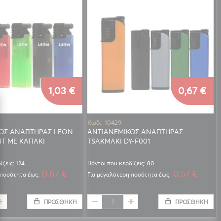
1,03 €
0,67 €
Κωδ.: 10429
ΟΣ ΑΝΑΠΤΗΡΑΣ LEON
ΑΝΤΙΑΝΕΜΙΚΟΣ ΑΝΑΠΤΗΡΑΣ
T ΜΕ ΚΑΠΑΚΙ
TSAKMAKI DY-F001
ίζεις: 124
Πόντοι που κερδίζεις: 80
0,67 €
0,57 €
 ποσότητα έως:
Για μεγαλύτερη ποσότητα έως:
ΠΡΟΣΘΉΚΗ
ΠΡΟΣΘΉΚΗ