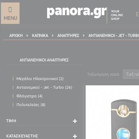
YOUR
ONLINE
MENU
SHOP
ΑΡΧΙΚΉ
ΑΝΤΙΑΝΕΜΙΚΟΊ - JET - TURB
ΚΑΠΝΙΚΆ
ΑΝΑΠΤΉΡΕΣ
ΑΝΤΙΑΝΕΜΙΚΟΊ ΑΝΑΠΤΉΡΕΣ
Ταξινόμηση κατά
στοιχεία
Μεγάλοι Ηλεκτρονικοί
2
στοιχεία
Αντιανεμικοί - Jet - Turbo
26
στοιχεία
Φλόγιστρα
4
στοιχεία
Πολυτελείας
8
ΤΙΜΉ
ΚΑΤΑΣΚΕΥΑΣΤΉΣ