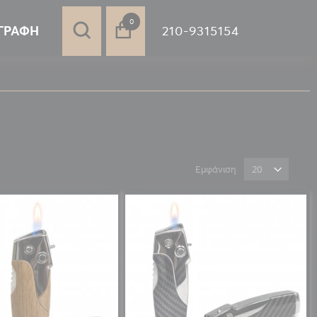
στοιχεία
0
210-9315154
ΓΡΑΦΉ
Εμφάνιση