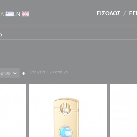
ΕΊΣΟΔΟΣ
ΕΓ
ΕΛ
ΕΝ
O
Στοιχεία
1
-
20
από
26
Φθίνουσα
ταξινόμηση