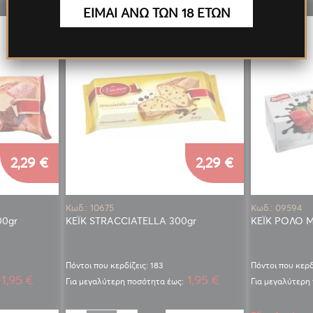
ΕΙΜΑΙ ΑΝΩ ΤΩΝ 18 ΕΤΩΝ
2,29 €
2,29 €
Κωδ.: 10675
Κωδ.: 09594
00gr
ΚΕΪΚ STRACCIATELLA 300gr
ΚΕΪΚ ΡΟΛΟ 
Πόντοι που κερδίζεις: 183
Πόντοι που κερδ
1,95 €
1,95 €
Για μεγαλύτερη ποσότητα έως:
Για μεγαλύτερη