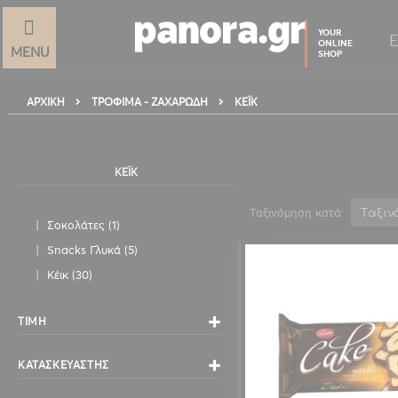
YOUR
ONLINE
MENU
SHOP
ΑΡΧΙΚΉ
ΚΈΙΚ
ΤΡΌΦΙΜΑ - ΖΑΧΑΡΏΔΗ
ΚΈΙΚ
Ταξινόμηση κατά
στοιχείο
Σοκολάτες
1
στοιχεία
Snacks Γλυκά
5
στοιχεία
Κέικ
30
ΤΙΜΉ
ΚΑΤΑΣΚΕΥΑΣΤΉΣ