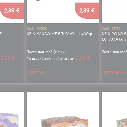
2,39 €
2,39 €
Κωδ.: 09830
Κωδ.: 14716
Ε
ΚΕΪΚ ΚΑΚΑΟ ΜΕ ΕΠΙΚΑΛΥΨΗ 400gr
ΚΕΪΚ ΡΟΛΟ B
ΣΟΚΟΛΑΤΑ 3
Πόντοι που κερδίζεις: 191
Πόντοι που κερδ
2,03 €
2,03 €
Για μεγαλύτερη ποσότητα έως:
Εξαντλημένο
Εξαντλημένο