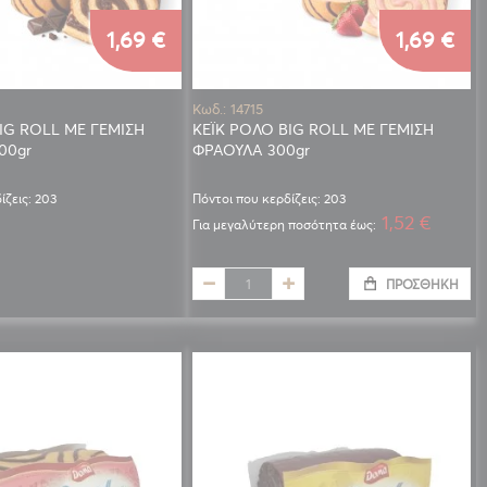
1,69 €
1,69 €
Κωδ.: 14715
IG ROLL ΜΕ ΓΕΜΙΣΗ
ΚΕΪΚ ΡΟΛΟ BIG ROLL ΜΕ ΓΕΜΙΣΗ
00gr
ΦΡΑΟΥΛΑ 300gr
ίζεις: 203
Πόντοι που κερδίζεις: 203
1,52 €
Για μεγαλύτερη ποσότητα έως:
ΠΡΟΣΘΉΚΗ