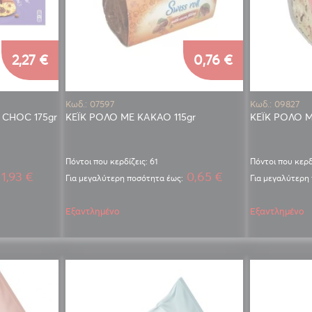
2,27 €
0,76 €
Κωδ.: 07597
Κωδ.: 09827
 CHOC 175gr
ΚΕΪΚ ΡΟΛΟ ΜΕ ΚΑΚΑΟ 115gr
ΚΕΪΚ ΡΟΛΟ Μ
Πόντοι που κερδίζεις: 61
Πόντοι που κερδ
1,93 €
0,65 €
Για μεγαλύτερη ποσότητα έως:
Για μεγαλύτερη
Εξαντλημένο
Εξαντλημένο