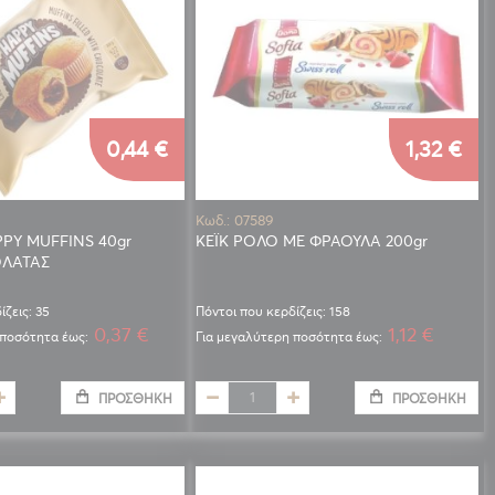
0,44 €
1,32 €
Κωδ.: 07589
PY MUFFINS 40gr
ΚΕΪΚ ΡΟΛΟ ΜΕ ΦΡΑΟΥΛΑ 200gr
ΟΛΑΤΑΣ
ίζεις: 35
Πόντοι που κερδίζεις: 158
0,37 €
1,12 €
 ποσότητα έως:
Για μεγαλύτερη ποσότητα έως:
ΠΡΟΣΘΉΚΗ
ΠΡΟΣΘΉΚΗ