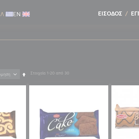
ΕΊΣΟΔΟΣ
ΕΓ
ΕΛ
ΕΝ
Στοιχεία
1
-
20
από
30
Φθίνουσα
ταξινόμηση