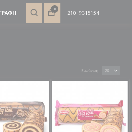
στοιχεία
0
210-9315154
ΓΡΑΦΉ
Εμφάνιση