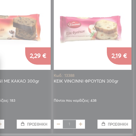
2,29 €
2,19 €
Κωδ.: 13388
NI ΜΕ ΚΑΚΑΟ 300gr
ΚΕΙΚ VINCINNI ΦΡΟΥΤΩΝ 300gr
ίζεις: 183
Πόντοι που κερδίζεις: 438
ΠΡΟΣΘΉΚΗ
ΠΡΟΣΘΉΚΗ