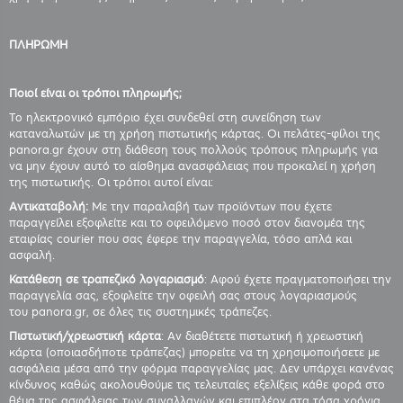
ΠΛΗΡΩΜΗ
Ποιοί είναι οι τρόποι πληρωμής;
Το ηλεκτρονικό εμπόριο έχει συνδεθεί στη συνείδηση των
καταναλωτών με τη χρήση πιστωτικής κάρτας. Οι πελάτες-φίλοι της
panora.gr έχουν στη διάθεση τους πολλούς τρόπους πληρωμής για
να μην έχουν αυτό το αίσθημα ανασφάλειας που προκαλεί η χρήση
της πιστωτικής. Οι τρόποι αυτοί είναι:
Αντικαταβολή:
Με την παραλαβή των προϊόντων που έχετε
παραγγείλει εξοφλείτε και το οφειλόμενο ποσό στον διανομέα της
εταιρίας courier που σας έφερε την παραγγελία, τόσο απλά και
ασφαλή.
Κατάθεση σε τραπεζικό λογαριασμό
: Αφού έχετε πραγματοποιήσει την
παραγγελία σας, εξοφλείτε την οφειλή σας στους λογαριασμούς
του panora.gr, σε όλες τις συστημικές τράπεζες.
Πιστωτική/χρεωστική κάρτα
: Αν διαθέτετε πιστωτική ή χρεωστική
κάρτα (οποιασδήποτε τράπεζας) μπορείτε να τη χρησιμοποιήσετε με
ασφάλεια μέσα από την φόρμα παραγγελίας μας. Δεν υπάρχει κανένας
κίνδυνος καθώς ακολουθούμε τις τελευταίες εξελίξεις κάθε φορά στο
θέμα της ασφάλειας των συναλλαγών και επιπλέον στα τόσα χρόνια