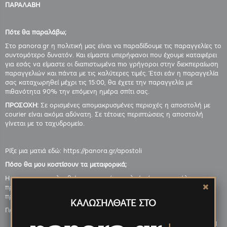
ΠΑΡΑΛΑΒΗ
Πότε θα παραλάβω;
Στο panora.gr η πολιτική μας είναι να παραδίδουμε τις παραγγελίες το
συντομότερο δυνατόν. Και είμαστε υπερήφανοι που έχουμε καταφέρει
για εσάς να είμαστε οι διαπιστωμένα πιο γρήγοροι στην διεκπεραίωση
παραγγελιών και πάντα με τις καλύτερες τιμές. Έτσι εάν η παραγγελία
σας καταχωρηθεί μέχρι τις 15:00, θα έχετε την παραγγελία με
πιθανότητα 90% την επόμενη ημέρα σπίτι σας.
ΠΡΟΣΟΧΗ:
Σε ορισμένες απομακρυσμένες περιοχές η αποστολή με
courier είναι ακόμα αδύνατη. Σε τέτοιες περιπτώσεις η αποστολή
γίνεται με το ταχυδρομείο.
Ρίξε μια ματιά εδώ: https://panora.gr/apostoli
Πόσο θα μου κοστίσουν τα μεταφορικά;
Η panora.gr ακολουθεί στρατηγική χαμηλού κόστους σε όλα τα
προϊόντα και τις υπηρεσίες της και κατά συνέπεια έχει πετύχει
προνομιακές τιμές στα μεταφορικά. Λεπτομερέστερα:
ΚΑΛΩΣΗΛΘΑΤΕ ΣΤΟ
Για όλη την Ελλάδα
Τα έξοδα αποστολής είναι 1,48 € (μέχρι 1 κιλό) και 3,32 € (από 1