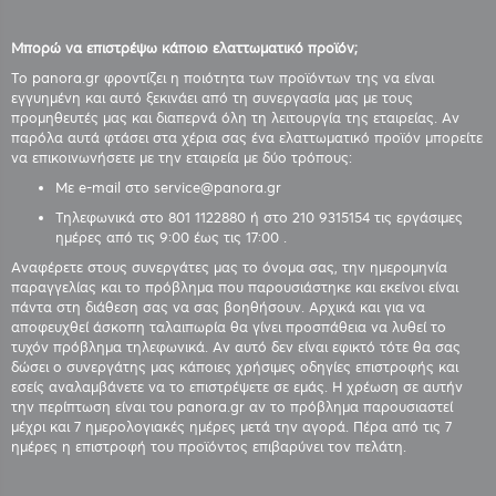
Μπορώ να επιστρέψω κάποιο ελαττωματικό προϊόν;
Το panora.gr φροντίζει η ποιότητα των προϊόντων της να είναι
εγγυημένη και αυτό ξεκινάει από τη συνεργασία μας με τους
προμηθευτές μας και διαπερνά όλη τη λειτουργία της εταιρείας. Αν
παρόλα αυτά φτάσει στα χέρια σας ένα ελαττωματικό προϊόν μπορείτε
να επικοινωνήσετε με την εταιρεία με δύο τρόπους:
Με e-mail στο service@panora.gr
Τηλεφωνικά στο 801 1122880 ή στο 210 9315154 τις εργάσιμες
ημέρες από τις 9:00 έως τις 17:00 .
Αναφέρετε στους συνεργάτες μας το όνομα σας, την ημερομηνία
παραγγελίας και το πρόβλημα που παρουσιάστηκε και εκείνοι είναι
πάντα στη διάθεση σας να σας βοηθήσουν. Αρχικά και για να
αποφευχθεί άσκοπη ταλαιπωρία θα γίνει προσπάθεια να λυθεί το
τυχόν πρόβλημα τηλεφωνικά. Αν αυτό δεν είναι εφικτό τότε θα σας
δώσει ο συνεργάτης μας κάποιες χρήσιμες οδηγίες επιστροφής και
εσείς αναλαμβάνετε να το επιστρέψετε σε εμάς. Η χρέωση σε αυτήν
την περίπτωση είναι του panora.gr αν το πρόβλημα παρουσιαστεί
μέχρι και 7 ημερολογιακές ημέρες μετά την αγορά. Πέρα από τις 7
ημέρες η επιστροφή του προϊόντος επιβαρύνει τον πελάτη.