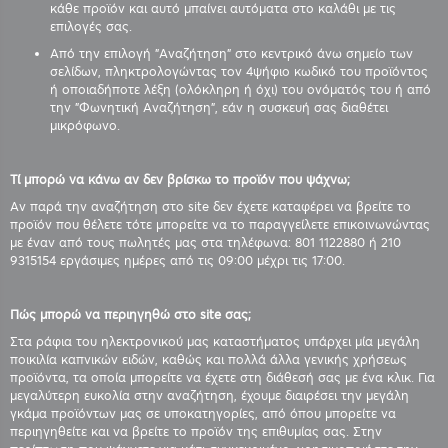
κάθε προϊόν και αυτό μπαίνει αυτόματα στο καλάθι με τις
επιλογές σας.
Από την επιλογή "Αναζήτηση" στο κεντρικό άνω σημείο των
σελίδων, πληκτρολογώντας τον 4ψήφιο κωδικό του προϊόντος
ή οποιαδήποτε λέξη (ολόκληρη ή όχι) του ονόματός του ή από
την "Φωνητική Αναζήτηση", εάν η συσκευή σας διαθέτει
μικρόφωνο.
Τί μπορώ να κάνω αν δεν βρίσκω το προϊόν που ψάχνω;
Αν παρά την αναζήτηση στο site δεν έχετε καταφέρει να βρείτε το
προϊόν που θέλετε τότε μπορείτε να το παραγγείλετε επικοινωνώντας
με έναν από τους πωλητές μας στα τηλέφωνα: 801 1122880 ή 210
9315154 εργάσιμες ημέρες από τις 09:00 μέχρι τις 17:00.
Πώς μπορώ να περιηγηθώ στο site σας;
Στα ράφια του ηλεκτρονικού μας καταστήματος υπάρχει μία μεγάλη
ποικιλία καπνικών ειδών, καθώς και πολλά άλλα γενικής χρήσεως
προϊόντα, τα οποία μπορείτε να έχετε στη διάθεσή σας με ένα κλικ. Για
μεγαλύτερη ευκολία στην αναζήτηση, έχουμε διαιρέσει την μεγάλη
γκάμα προϊόντων μας σε υποκατηγορίες, από όπου μπορείτε να
περιηγηθείτε και να βρείτε το προϊόν της επιθυμίας σας. Στην