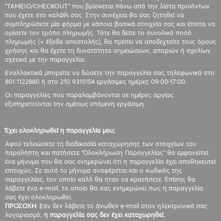
“ΤΑΜΕΙΟ/CHECKOUT” που βρίσκεται πάνω από την λίστα προϊόντων
που έχετε στο καλάθι σας. Στην συνέχεια θα σας ζητηθεί να
συμπληρώσετε μία φόρμα με κάποια βασικά στοιχεία σας και έπειτα να
ορίσετε τον τρόπο πληρωμής. Τότε θα δείτε το συνολικό ποσό
πληρωμής (+ έξοδα αποστολής), θα πρέπει να αποδεχτείτε τους όρους
χρήσης και θα έχετε τη δυνατότητα σημειώσεων, αποριών ή σχολίων
σχετικά με την παραγγελία.
Εναλλακτικά μπορείτε να δώσετε την παραγγελία σας τηλεφωνικά στο
801 1122880 ή στο 210 9315154 εργάσιμες ημέρες 09:00-17:00.
Οι παραγγελίες που παραλαμβάνονται σε ημέρες αργίας
εξυπηρετούνται την αμέσως επόμενη εργάσιμη.
Έχει ολοκληρωθεί η παραγγελία μου;
Αφού τελειώσετε τη διαδικασία καταχώρησης των στοιχείων του
παραλήπτη και πατήσετε “Ολοκλήρωση Παραγγελίας” θα εμφανιστεί
ένα μήνυμα που θα σας ενημερώνει ότι η παραγγελία έχει αποθηκευτεί
επιτυχώς. Σε αυτό το μήνυμα αναφέρεται και ο κωδικός της
παραγγελίας, τον οποίο καλό θα ήταν να κρατήσετε. Επίσης θα
λάβετε ένα e-mail, το οποίο θα σας ενημερώνει πως η παραγγελία
σας έχει ολοκληρωθεί.
ΠΡΟΣΟΧΗ
: Εάν δεν λάβετε το άνωθεν e-mail στον ηλεκτρονικό σας
λογαριασμό,
η παραγγελία σας δεν έχει καταχωρηθεί.