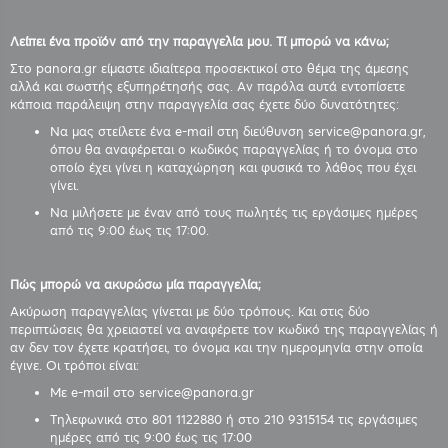
Λείπει ένα προϊόν από την παραγγελία μου. Τί μπορώ να κάνω;
Στο panora.gr είμαστε ιδιαίτερα προσεκτικοί στο θέμα της άμεσης
αλλά και σωστής εξυπηρέτησής σας. Αν παρόλα αυτά εντοπίσετε
κάποια παράλειψη στην παραγγελία σας έχετε δύο δυνατότητες:
Να μας στείλετε ένα e-mail στη διεύθυνση service@panora.gr,
όπου θα αναφέρεται ο κωδικός παραγγελίας ή το όνομα στο
οποίο έχει γίνει η καταχώρηση και φυσικά το λάθος που έχει
γίνει.
Να μιλήσετε με έναν από τους πωλητές τις εργάσιμες ημέρες
από τις 9:00 έως τις 17:00.
Πώς μπορώ να ακυρώσω μία παραγγελία;
Ακύρωση παραγγελίας γίνεται με δύο τρόπους. Και στις δύο
περιπτώσεις θα χρειαστεί να αναφέρετε τον κωδικό της παραγγελίας ή
αν δεν τον έχετε κρατήσει, το όνομα και την ημερομηνία στην οποία
έγινε. Οι τρόποι είναι:
Με e-mail στο service@panora.gr
Τηλεφωνικά στο 801 1122880 ή στο 210 9315154 τις εργάσιμες
ημέρες από τις 9:00 έως τις 17:00