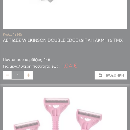
Κωδ.: 13145
ΛΕΠΙΔΕΣ WILKINSON DOUBLE EDGE (ΔΙΠΛΗ ΑΚΜΗ) 5 TMX
Πόντοι που κερδίζεις: 146
1,04 €
Για μεγαλύτερη ποσότητα έως:
ΠΡΟΣΘΉΚΗ