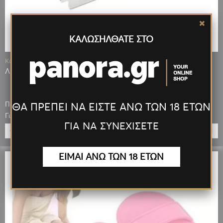
ΚΑΛΩΣΗΛΘΑΤΕ ΣΤΟ
Κωδ.: 07898
ΛΕΠΙΔΕΣ ASTOR BIC ΞΥΡΑΦΑΚΙΑ 5 ΤΕΜ
Πόντοι που κερδίζεις: 55
ΘΑ ΠΡΕΠΕΙ ΝΑ ΕΙΣΤΕ ΑΝΩ ΤΩΝ 18 ΕΤΩΝ
0,55 €
Για μεγαλύτερη ποσότητα έως:
ΓΙΑ ΝΑ ΣΥΝΕΧΙΣΕΤΕ
ΠΡΟΣΘΉΚΗ
ΕΙΜΑΙ ΑΝΩ ΤΩΝ 18 ΕΤΩΝ