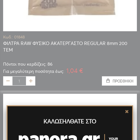
Κωδ.: 01848
ΦΙΛΤΡΑ RAW ΦΥΣΙΚΟ ΑΚΑΤΕΡΓΑΣΤΟ REGULAR 8mm 200
ΤΕΜ
Πόντοι που κερδίζεις: 86
1,04 €
Για μεγαλύτερη ποσότητα έως:
ΠΡΟΣΘΉΚΗ
ΚΑΛΩΣΗΛΘΑΤΕ ΣΤΟ