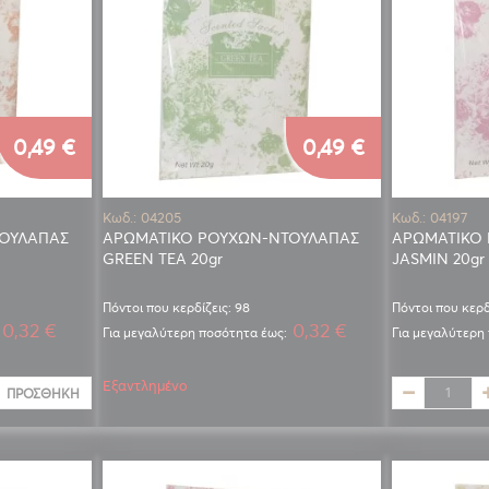
0,49 €
0,49 €
Κωδ.: 04205
Κωδ.: 04197
ΟΥΛΑΠΑΣ
ΑΡΩΜΑΤΙΚΟ ΡΟΥΧΩΝ-ΝΤΟΥΛΑΠΑΣ
ΑΡΩΜΑΤΙΚΟ
GREEN TEA 20gr
JASMIN 20gr
Πόντοι που κερδίζεις: 98
Πόντοι που κερδ
0,32 €
0,32 €
Για μεγαλύτερη ποσότητα έως:
Για μεγαλύτερη
Εξαντλημένο
ΠΡΟΣΘΉΚΗ