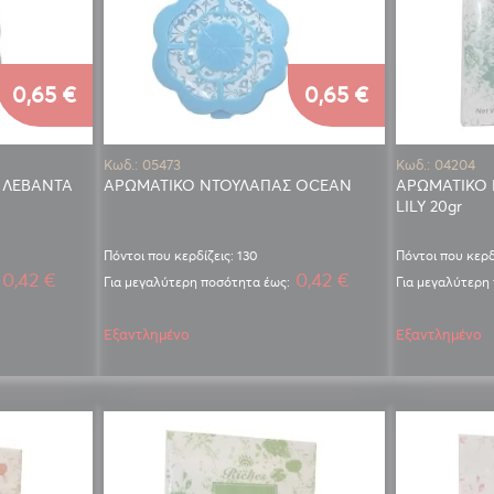
0,65 €
0,65 €
Κωδ.: 05473
Κωδ.: 04204
 ΛΕΒΑΝΤΑ
ΑΡΩΜΑΤΙΚΟ ΝΤΟΥΛΑΠΑΣ OCEAN
ΑΡΩΜΑΤΙΚΟ
LILY 20gr
Πόντοι που κερδίζεις: 130
Πόντοι που κερδ
0,42 €
0,42 €
Για μεγαλύτερη ποσότητα έως:
Για μεγαλύτερη
Εξαντλημένο
Εξαντλημένο