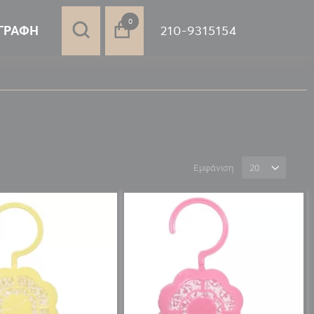
στοιχεία
0
210-9315154
ΓΡΑΦΉ
Εμφάνιση