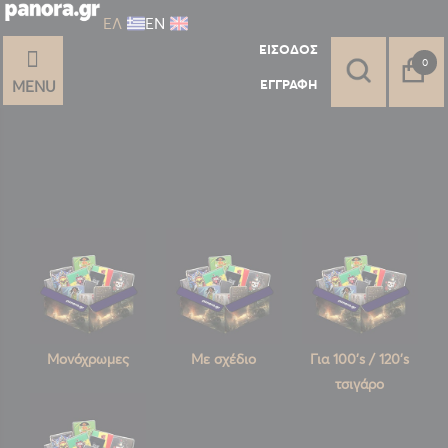
ΕΛ
ΕΝ
ΕΊΣΟΔΟΣ
στοι
0
ΕΓΓΡΑΦΉ
MENU
Μονόχρωμες
Με σχέδιο
Για 100's / 120's
τσιγάρο