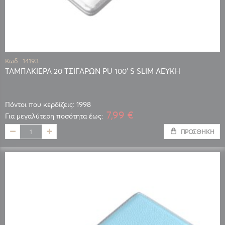
Κωδ.: 14193
ΤΑΜΠΑΚΙΕΡΑ 20 ΤΣΙΓΑΡΩΝ PU 100' S SLIM ΛΕΥΚΗ
Πόντοι που κερδίζεις: 1998
7,99 €
Για μεγαλύτερη ποσότητα έως:
ΠΡΟΣΘΉΚΗ