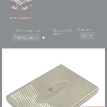
Για Slim τσιγάρο
Εμφάνιση
Ταξινόμηση κατά
Στοιχεία
1
-
20
από
67
Φθίνουσα
ταξινόμηση