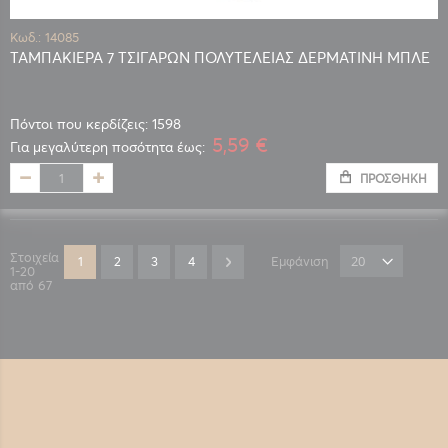
Κωδ.: 14085
ΤΑΜΠΑΚΙΕΡΑ 7 ΤΣΙΓΑΡΩΝ ΠΟΛΥΤΕΛΕΙΑΣ ΔΕΡΜΑΤΙΝΗ ΜΠΛΕ
Πόντοι που κερδίζεις: 1598
5,59 €
Για μεγαλύτερη ποσότητα έως:
ΠΡΟΣΘΉΚΗ
Σελίδα
Στοιχεία
Διαβάζετε αυτή τη στιγμή τη σελίδα
Σελίδα
Σελίδα
Σελίδα
Σελίδα
Επόμενο
1
2
3
4
Εμφάνιση
1
-
20
από
67