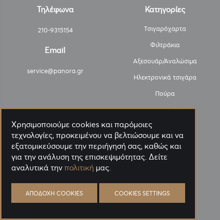
Τηλέφωνα
Κατηγορίες
Τσιγαρόχαρτα
210-9315154
Φιλτράκια
Email
Αξεσουάρ/Αναλώσιμα
service@panora.gr
Ηλεκτρονικά τσιγάρα
Πούρα
Καπνοί
Χρησιμοποιούμε cookies και παρόμοιες
Διάφορα είδη
τεχνολογίες, προκειμένου να βελτιώσουμε και να
Εξαργύρωση
εξατομικεύσουμε την περιήγησή σας, καθώς και
για την ανάλυση της επισκεψιμότητας. Δείτε
Προσφορές
αναλυτικά την
πολιτική
μας.
Πληροφορίες
Λογαριασμός
ΑΠΟΔΟΧΉ COOKIES
COOKIES SETTINGS
Αποστολή
Λογαριασμός