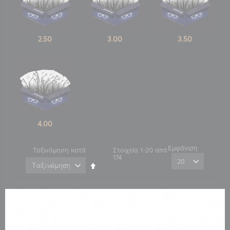
2.50
3.00
3.50
4.00
Εμφάνιση
Ταξινόμηση κατά
Στοιχεία
1
-
20
από
174
Φθίνουσα
ταξινόμηση