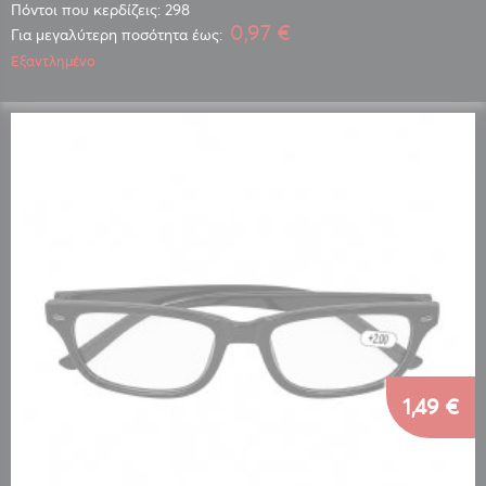
Πόντοι που κερδίζεις: 298
0,97 €
Για μεγαλύτερη ποσότητα έως:
Εξαντλημένο
1,49 €