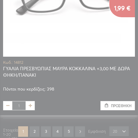
1,99 €
Κωδ.: 14812
ΓΥΑΛΙΑ ΠΡΕΣΒΥΩΠΙΑΣ ΜΑΥΡΑ ΚΟΚΚΑΛΙΝΑ +3,00 ΜΕ ΔΩΡΑ
ΘΗΚΗ/ΠΑΝΑΚΙ
Πόντοι που κερδίζεις: 398
ΠΡΟΣΘΉΚΗ
Σελίδα
Στοιχεία
Διαβάζετε αυτή τη στιγμή τη σελίδα
Σελίδα
Σελίδα
Σελίδα
Σελίδα
Σελίδα
Επόμενο
1
2
3
4
5
Εμφάνιση
1
-
20