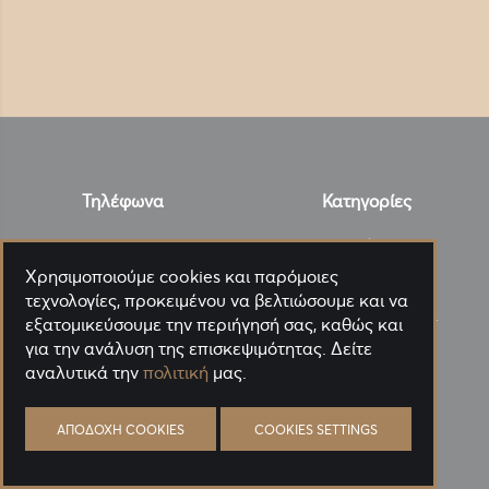
Τηλέφωνα
Κατηγορίες
Τσιγαρόχαρτα
210-9315154
Χρησιμοποιούμε cookies και παρόμοιες
Φιλτράκια
Email
τεχνολογίες, προκειμένου να βελτιώσουμε και να
Αξεσουάρ/Αναλώσιμα
εξατομικεύσουμε την περιήγησή σας, καθώς και
service@panora.gr
για την ανάλυση της επισκεψιμότητας. Δείτε
Ηλεκτρονικά τσιγάρα
αναλυτικά την
πολιτική
μας.
Πούρα
Καπνοί
ΑΠΟΔΟΧΉ COOKIES
COOKIES SETTINGS
Διάφορα είδη