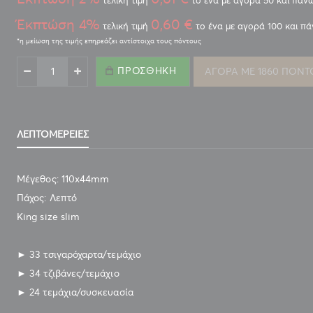
τελική τιμή
το ένα με αγορά 50 και πάν
Έκπτώση 4%
0,60 €
τελική τιμή
το ένα με αγορά 100 και π
ΠΡΟΣΘΉΚΗ
ΑΓΟΡΑ ΜΕ 1860 ΠΟΝΤ
ΤΣΙΓΑΡΟΧΑΡΤΟ ΤΟΥ ΠΑΠΠΟΥ KING SIZE ΛΕΠΤΟ + ΤΖΙΒΑΝΕΣ
(47587) 33 ΦΥΛΛΩΝ
ΛΕΠΤΟΜΈΡΕΙΕΣ
Μέγεθος: 110x44mm
Πάχος: Λεπτό
Κing size slim
► 33 τσιγαρόχαρτα/τεμάχιο
► 34 τζιβάνες/τεμάχιο
► 24 τεμάχια/συσκευασία