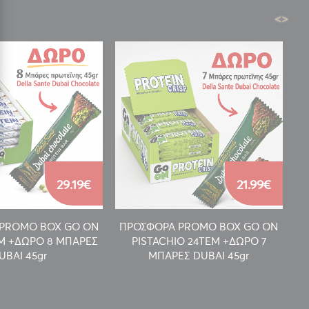
<
>
29.19€
21.99€
PROMO BOX GO ON
ΠΡΟΣΦΟΡΑ PROMO BOX GO ON
Π
EM +ΔΩΡΟ 8 ΜΠΑΡΕΣ
PISTACHIO 24TEM +ΔΩΡΟ 7
UBAI 45gr
ΜΠΑΡΕΣ DUBAI 45gr