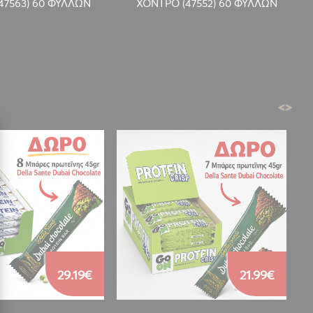
47563) 60 ΦΥΛΛΩΝ
ΧΟΝΤΡΟ (47552) 60 ΦΥΛΛΩΝ
<
>
29.19€
21.99€