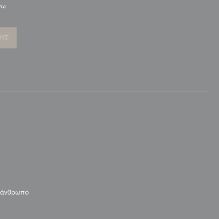
νω
ΟΥΣ
ν άνθρωπο