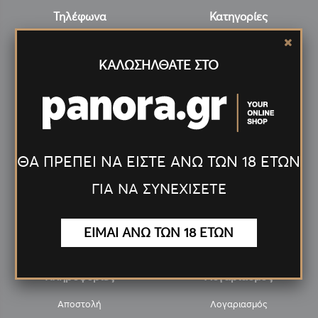
Τηλέφωνα
Κατηγορίες
Τσιγαρόχαρτα
210-9315154
ΚΑΛΩΣΗΛΘΑΤΕ ΣΤΟ
Φιλτράκια
Email
Αξεσουάρ/Αναλώσιμα
service@panora.gr
Ηλεκτρονικά τσιγάρα
Πούρα
ΘΑ ΠΡΕΠΕΙ ΝΑ ΕΙΣΤΕ ΑΝΩ ΤΩΝ 18 ΕΤΩΝ
Καπνοί
Διάφορα είδη
ΓΙΑ ΝΑ ΣΥΝΕΧΙΣΕΤΕ
Εξαργύρωση
ΕΙΜΑΙ ΑΝΩ ΤΩΝ 18 ΕΤΩΝ
Προσφορές
Πληροφορίες
Λογαριασμός
Αποστολή
Λογαριασμός