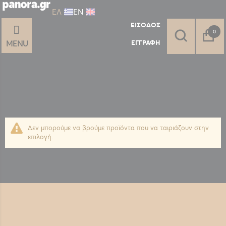
ΕΛ
ΕΝ
ΕΊΣΟΔΟΣ
στοι
0
ΕΓΓΡΑΦΉ
MENU
Δεν μπορούμε να βρούμε προϊόντα που να ταιριάζουν στην
επιλογή.