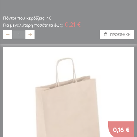
Πόντοι που κερδίζεις: 46
0,21 €
Για μεγαλύτερη ποσότητα έως:
ΠΡΟΣΘΉΚΗ
0,16 €