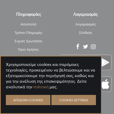
Πληροφορίες
Λογαριασμός
Αποστολή
Λογαριασμός
Τρόποι Πληρωμής
Σύνδεση
Συχνές Ερωτήσεις
Όροι Χρήσης
Υπαναχώρηση
Χρησιμοποιούμε cookies και παρόμοιες
SafePacK - ΑΠΟΛΥΜΑΝΣΗ
τεχνολογίες, προκειμένου να βελτιώσουμε και να
Πολιτική Απορρήτου
εξατομικεύσουμε την περιήγησή σας, καθώς και
για την ανάλυση της επισκεψιμότητας. Δείτε
Η Εταιρεία
αναλυτικά την
πολιτική
μας.
Επικοινωνία
Blog
ΑΠΟΔΟΧΉ COOKIES
COOKIES SETTINGS
PANORA GREEN ΑΝΑΛΥΤΙΚΑ