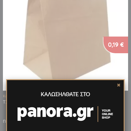
0,19 €
ΚΑΛΩΣΗΛΘΑΤΕ ΣΤΟ
Κωδ.: 12710
ΤΣΑΝΤΑ ΧΑΡΤΙΝΗ ΜΕ ΠΛΑΚΕ ΛΑΒΗ 32x16x32cm
Πόντοι που κερδίζεις: 38