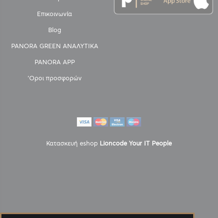
Επικοινωνία
Blog
PANORA GREEN ΑΝΑΛΥΤΙΚΑ
PANORA APP
'Οροι προσφορών
Κατασκευή eshop
Lioncode Your IT People