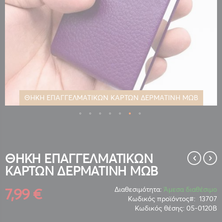
ΘΗΚΗ ΕΠΑΓΓΕΛΜΑΤΙΚΩΝ ΚΑΡΤΩΝ ΔΕΡΜΑΤΙΝΗ ΜΩΒ
Μετάβαση
στην
αρχή
της
ΘΗΚΗ ΕΠΑΓΓΕΛΜΑΤΙΚΩΝ
συλλογής
ΚΑΡΤΩΝ ΔΕΡΜΑΤΙΝΗ ΜΩΒ
εικόνων
7,99 €
Διαθεσιμότητα:
Άμεσα διαθέσιμο
Κωδικός προϊόντος
13707
Κωδικός θέσης:
05-0120Β