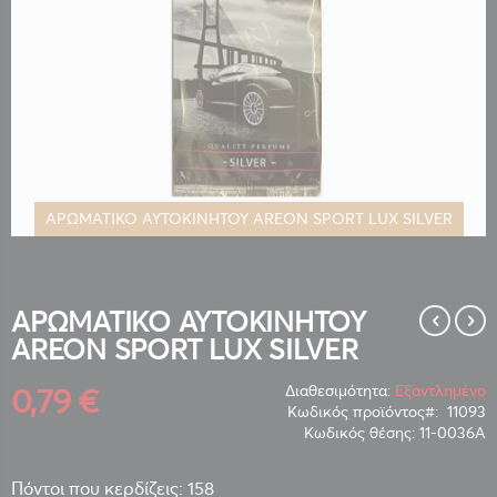
ΑΡΩΜΑΤΙΚΟ ΑΥΤΟΚΙΝΗΤΟΥ AREON SPORT LUX SILVER
Μετάβαση
στην
αρχή
της
ΑΡΩΜΑΤΙΚΟ ΑΥΤΟΚΙΝΗΤΟΥ
συλλογής
AREON SPORT LUX SILVER
εικόνων
0,79 €
Διαθεσιμότητα:
Εξαντλημένο
Κωδικός προϊόντος
11093
Κωδικός θέσης:
11-0036Α
Πόντοι που κερδίζεις: 158