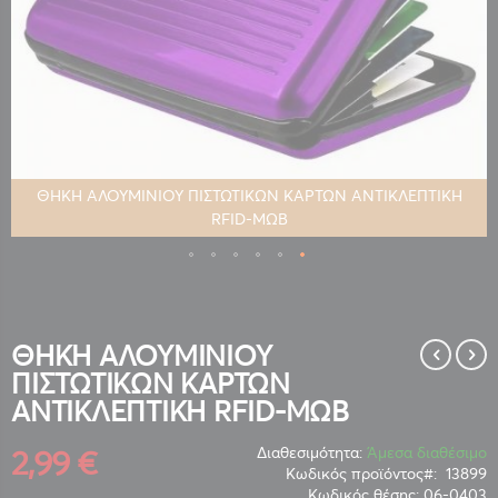
ΘΗΚΗ ΑΛΟΥΜΙΝΙΟΥ ΠΙΣΤΩΤΙΚΩΝ ΚΑΡΤΩΝ ΑΝΤΙΚΛΕΠΤΙΚΗ
RFID-ΜΩΒ
Μετάβαση
στην
αρχή
της
ΘΗΚΗ ΑΛΟΥΜΙΝΙΟΥ
συλλογής
ΠΙΣΤΩΤΙΚΩΝ ΚΑΡΤΩΝ
εικόνων
ΑΝΤΙΚΛΕΠΤΙΚΗ RFID-ΜΩΒ
2,99 €
Διαθεσιμότητα:
Άμεσα διαθέσιμο
Κωδικός προϊόντος
13899
Κωδικός θέσης:
06-0403