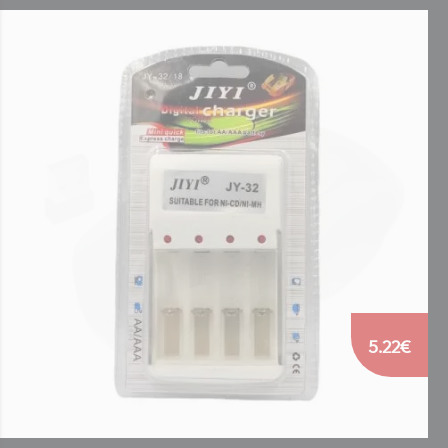
5.22€