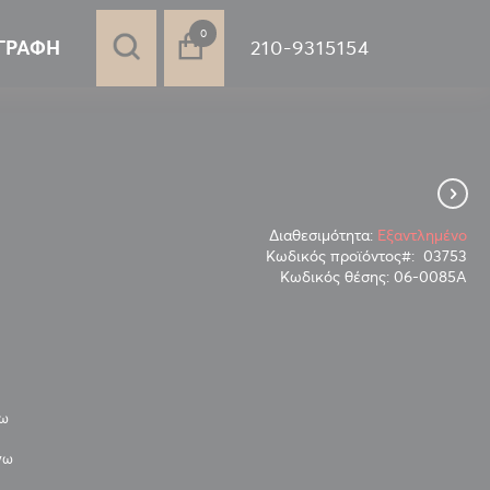
στοιχεία
0
210-9315154
ΓΡΑΦΉ
Διαθεσιμότητα:
Εξαντλημένο
Κωδικός προϊόντος
03753
Κωδικός θέσης:
06-0085Α
νω
νω