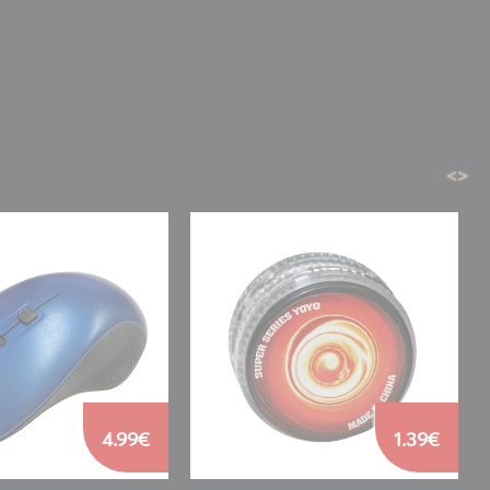
<
>
4.99€
1.39€