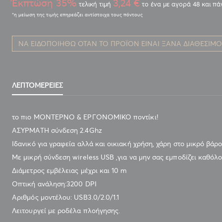
Έκπτώση 35%
3,24 €
τελική τιμή
το ένα με αγορά 48 και π
ΝΑ ΕΙΔΟΠΟΙΗΘΏ ΌΤΑΝ ΤΟ ΠΡΟΪΌΝ ΕΊΝΑΙ ΞΑΝΆ ΔΙΑΘΈΣΙΜ
ΛΕΠΤΟΜΈΡΕΙΕΣ
το πιο ΜΟΝΤΕΡΝΟ & ΕΡΓΟΝΟΜΙΚΟ ποντίκι!
ΑΣΥΡΜΑΤΗ σύνδεση 2.4Ghz
Ιδανικό για γραφεία αλλά και οικιακή χρήση, χάρη στο μικρό βάρ
Με μικρή σύνδεση wireless USB ,για να μην σας εμποδίζει καθόλ
Διάμετρος εμβέλειας μέχρι και 10 m
Οπτική ανάληση:3200 DPI
Αριθμός μοντέλου: USB3.0/2.0/1.1
Λειτουργεί με ροδέλα πλοήγησης.