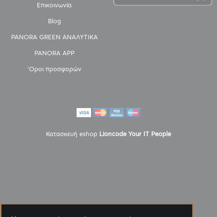
Επικοινωνία
Blog
PANORA GREEN ΑΝΑΛΥΤΙΚΑ
PANORA APP
'Οροι προσφορών
Κατασκευή eshop
Lioncode Your IT People