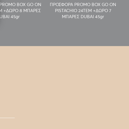
PROMO BOX GO ON
ΠΡΟΣΦΟΡΑ PROMO BOX GO ON
Π
EM +ΔΩΡΟ 8 ΜΠΑΡΕΣ
PISTACHIO 24TEM +ΔΩΡΟ 7
UBAI 45gr
ΜΠΑΡΕΣ DUBAI 45gr