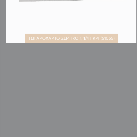
ΤΣΙΓΑΡΟΧΑΡΤΟ ΣΕΡΤΙΚΟ 1, 1/4 ΓΚΡΙ (51055)
Μετάβαση
στην
αρχή
της
συλλογής
εικόνων