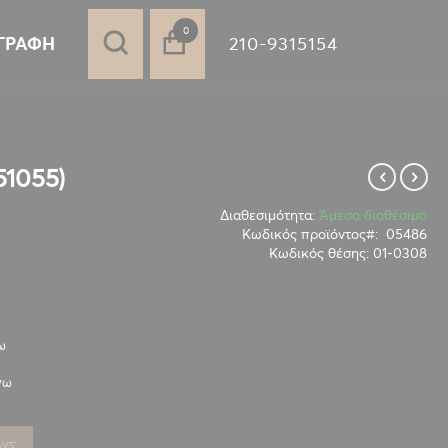
στοιχεία
0
210-9315154
ΓΡΑΦΉ
51055)
Διαθεσιμότητα:
Άμεσα διαθέσιμο
Κωδικός προϊόντος
05486
Κωδικός θέσης:
01-0308
ω
νω
ΥΣ