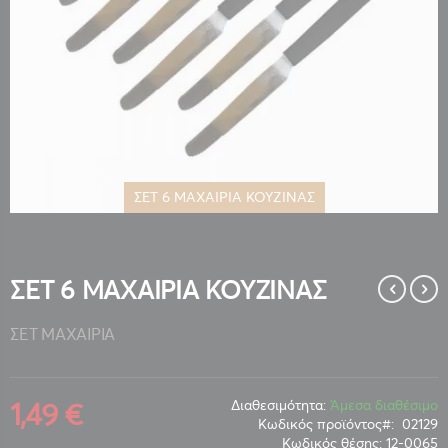
ΣΕΤ 6 ΜΑΧΑΙΡΙΑ ΚΟΥΖΙΝΑΣ
Μετάβαση
στην
αρχή
της
ΣΕΤ 6 ΜΑΧΑΙΡΙΑ ΚΟΥΖΙΝΑΣ
συλλογής
εικόνων
ΣΕΤ ΜΑΧΑΙΡΙΑ
1,49 €
Διαθεσιμότητα:
Άμεσα διαθέσιμο
Κωδικός προϊόντος
02129
Κωδικός θέσης:
12-0065