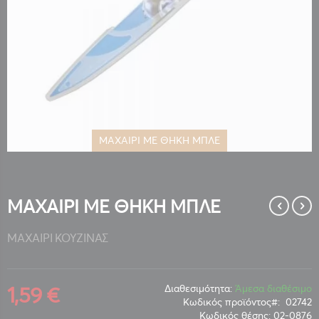
ΜΑΧΑΙΡΙ ΜΕ ΘΗΚΗ ΜΠΛΕ
Μετάβαση
στην
αρχή
της
ΜΑΧΑΙΡΙ ΜΕ ΘΗΚΗ ΜΠΛΕ
συλλογής
εικόνων
ΜΑΧΑΙΡΙ ΚΟΥΖΙΝΑΣ
1,59 €
Διαθεσιμότητα:
Άμεσα διαθέσιμο
Κωδικός προϊόντος
02742
Κωδικός θέσης:
02-0876