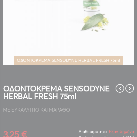
ΟΔΟΝΤΟΚΡΕΜΑ SENSODYNE HERBAL FRESH 75ml
Μετάβαση
στην
αρχή
της
ΟΔΟΝΤΟΚΡΕΜΑ SENSODYNE
συλλογής
HERBAL FRESH 75ml
εικόνων
ΜΕ ΕΥΚΑΛΥΠΤΟ ΚΑΙ ΜΑΡΑΘΟ
3,25 €
Διαθεσιμότητα:
Εξαντλημένο