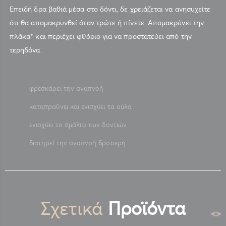
Επειδή δρα βαθιά μέσα στο δόντι, δε χρειάζεται να ανησυχείτε
ότι θα απομακρυνθεί όταν τρώτε ή πίνετε. Απομακρύνει την
πλάκα* και περιέχει φθόριο για να προστατεύει από την
τερηδόνα.
φρεσκάρει την αναπνοή
καταπραΰνει και ενισχύει τα ούλα
ενισχύει το σμάλτο των δοντιών
διατηρεί την αναπνοή δροσερή
Σχετικά
Προϊόντα
<
>