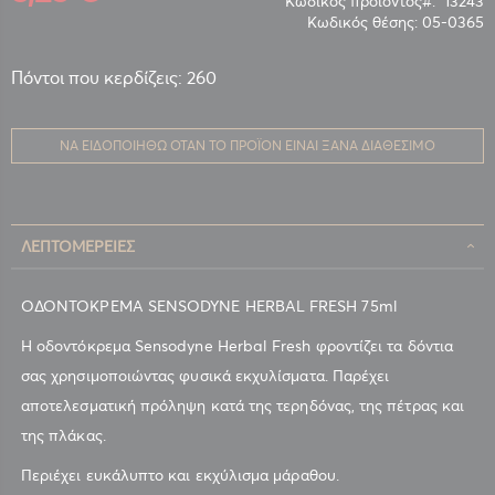
Κωδικός προϊόντος
13243
Κωδικός θέσης:
05-0365
Πόντοι που κερδίζεις: 260
ΝΑ ΕΙΔΟΠΟΙΗΘΏ ΌΤΑΝ ΤΟ ΠΡΟΪΌΝ ΕΊΝΑΙ ΞΑΝΆ ΔΙΑΘΈΣΙΜΟ
ΛΕΠΤΟΜΈΡΕΙΕΣ
ΟΔΟΝΤΟΚΡΕΜΑ SENSODYNE HERBAL FRESH 75ml
Η οδοντόκρεμα Sensodyne Herbal Fresh φροντίζει τα δόντια
σας χρησιμοποιώντας φυσικά εκχυλίσματα. Παρέχει
αποτελεσματική πρόληψη κατά της τερηδόνας, της πέτρας και
της πλάκας.
Περιέχει ευκάλυπτο και εκχύλισμα μάραθου.