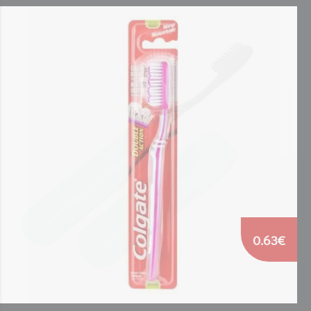
0.63€