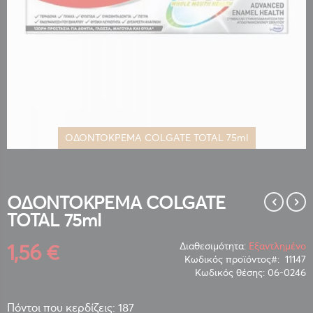
ΟΔΟΝΤΟΚΡΕΜΑ COLGATE TOTAL 75ml
Μετάβαση
στην
αρχή
της
ΟΔΟΝΤΟΚΡΕΜΑ COLGATE
συλλογής
TOTAL 75ml
εικόνων
1,56 €
Διαθεσιμότητα:
Εξαντλημένο
Κωδικός προϊόντος
11147
Κωδικός θέσης:
06-0246
Πόντοι που κερδίζεις: 187