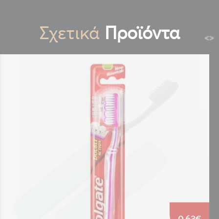
Σχετικά
Προϊόντα
<
>
0.60€
0.63€