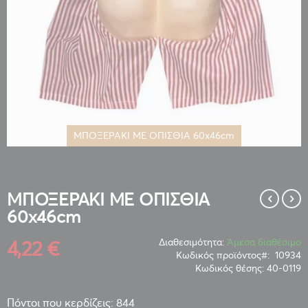
ΜΠΟΞΕΡΑΚΙ ΜΕ ΟΠΙΣΘΙΑ 60x46cm
Μετάβαση
στην
αρχή
της
ΜΠΟΞΕΡΑΚΙ ΜΕ ΟΠΙΣΘΙΑ
συλλογής
60x46cm
εικόνων
4,22 €
Διαθεσιμότητα:
Άμεσα διαθέσιμο
Κωδικός προϊόντος
10934
Κωδικός θέσης:
40-0119
Πόντοι που κερδίζεις: 844