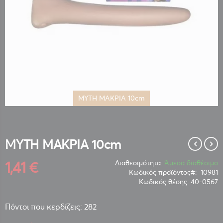
ΜΥΤΗ ΜΑΚΡΙΑ 10cm
Μετάβαση
στην
αρχή
της
ΜΥΤΗ ΜΑΚΡΙΑ 10cm
συλλογής
εικόνων
1,41 €
Διαθεσιμότητα:
Άμεσα διαθέσιμο
Κωδικός προϊόντος
10981
Κωδικός θέσης:
40-0567
Πόντοι που κερδίζεις: 282