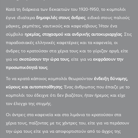
Κατά τη διάρκεια των δεκαετιών του 1920-1950, το κομπολόι
έγινε ιδιαίτερα
δημοφιλές στους άνδρες
, ειδικά στους παλιούς
μάγκες, ρεμπέτες, ναυτικούς και καφενόβιους. Ήταν ένα
σύμβολο
ηρεμίας, στοχασμού και ανδρικής αυτοκυριαρχίας
. Στις
παραδοσιακές ελληνικές καφετέριες και τα καφενεία, οι
άνδρες το κρατούσαν στα χέρια τους και το γύριζαν αργά, είτε
για να
σκοτώσουν την ώρα τους
, είτε για να
εκφράσουν την
προσωπικότητά τους
.
Το να κρατά κάποιος κομπολόι θεωρούνταν
ένδειξη δύναμης,
κύρους και αυτοπεποίθησης
. Ένας άνθρωπος που έπαιζε με το
κομπολόι του έδειχνε ότι δεν βιαζόταν, ήταν ήρεμος και είχε
τον έλεγχο της στιγμής.
Οι άντρες στα καφενεία και στα λιμάνια το κρατούσαν στα
χέρια τους, παίζοντας με τις χάντρες του, είτε για να περάσουν
την ώρα τους είτε για να αποφορτιστούν από το άγχος της