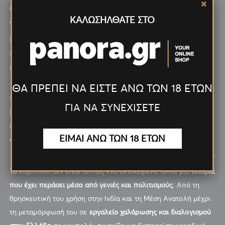
καθημερινό αντικείμενο χαλάρωσης και προσωπικής
ΚΑΛΩΣΗΛΘΑΤΕ ΣΤΟ
απόλαυσης
.
Με την είσοδο του 20ού αιώνα, το κομπολόι έγινε ένα από τα
πιο χαρακτηριστικά αντικείμενα της ελληνικής λαϊκής
κουλτούρας
.
το κομπολόι
συνδέθηκε με πολιτικούς ηγέτες και γνωστές
ΘΑ ΠΡΕΠΕΙ ΝΑ ΕΙΣΤΕ ΑΝΩ ΤΩΝ 18 ΕΤΩΝ
προσωπικότητες
. Πολλοί πολιτικοί, όπως ο Ανδρέας
ΓΙΑ ΝΑ ΣΥΝΕΧΙΣΕΤΕ
Παπανδρέου, χρησιμοποίησαν το κομπολόι δημόσια,
καθιστώντας το ένα
σύμβολο χαλαρότητας και λαϊκής
ΕΙΜΑΙ ΑΝΩ ΤΩΝ 18 ΕΤΩΝ
σύνδεσης
με τον κόσμο.
Το κομπολόι δεν είναι απλώς ένα αντικείμενο, αλλά μια
ιστορία
που έχει περάσει μέσα από γενιές και πολιτισμούς
. Από τη
θρησκευτική του χρήση στην Ινδία και τη Μέση Ανατολή μέχρι
τη μεταμόρφωσή του σε
εργαλείο χαλάρωσης και διαλογισμού