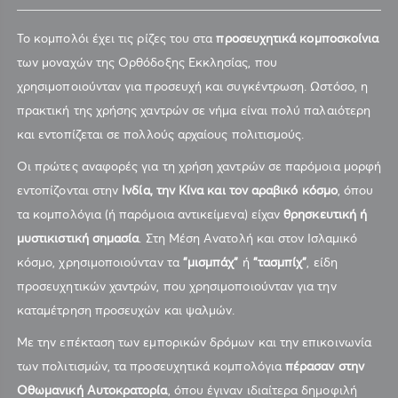
Το κομπολόι έχει τις ρίζες του στα
προσευχητικά κομποσκοίνια
των μοναχών της Ορθόδοξης Εκκλησίας, που
χρησιμοποιούνταν για προσευχή και συγκέντρωση. Ωστόσο, η
πρακτική της χρήσης χαντρών σε νήμα είναι πολύ παλαιότερη
και εντοπίζεται σε πολλούς αρχαίους πολιτισμούς.
Οι πρώτες αναφορές για τη χρήση χαντρών σε παρόμοια μορφή
εντοπίζονται στην
Ινδία, την Κίνα και τον αραβικό κόσμο
, όπου
τα κομπολόγια (ή παρόμοια αντικείμενα) είχαν
θρησκευτική ή
μυστικιστική σημασία
. Στη Μέση Ανατολή και στον Ισλαμικό
κόσμο, χρησιμοποιούνταν τα
"μισμπάχ"
ή
"τασμπίχ"
, είδη
προσευχητικών χαντρών, που χρησιμοποιούνταν για την
καταμέτρηση προσευχών και ψαλμών.
Με την επέκταση των εμπορικών δρόμων και την επικοινωνία
των πολιτισμών, τα προσευχητικά κομπολόγια
πέρασαν στην
Οθωμανική Αυτοκρατορία
, όπου έγιναν ιδιαίτερα δημοφιλή