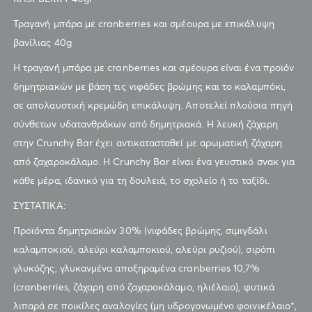
Τραγανή μπάρα με cranberries και σμέουρα με επικάλυψη
βανίλιας 40g
Η τραγανή μπάρα με cranberries και σμέουρα είναι ένα προϊόν
δημητριακών με βάση τις νιφάδες βρώμης και το καλαμπόκι,
σε απολαυστική κρεμώδη επικάλυψη. Αποτελεί πλούσια πηγή
σύνθετων υδατανθράκων από δημητριακά. Η λευκή ζάχαρη
στην Crunchy Bar έχει αντικατασταθεί με αρωματική ζάχαρη
από ζαχαροκάλαμο. Η Crunchy Bar είναι ένα γευστικό σνακ για
κάθε μέρα, ιδανικό για τη δουλειά, το σχολείο ή το ταξίδι.
ΣΥΣΤΑΤΙΚΑ:
Προϊόντα δημητριακών 30% (νιφάδες βρώμης, σιμιγδάλι
καλαμποκιού, αλεύρι καλαμποκιού, αλεύρι ρυζιού), σιρόπι
γλυκόζης, γλυκανμένα αποξηραμένα cranberries 10,7%
(cranberries, ζάχαρη από ζαχαροκάλαμο, ηλιέλαιο), φυτικά
λιπαρά σε ποικίλες αναλογίες (μη υδρογονωμένο φοινικέλαιο*,