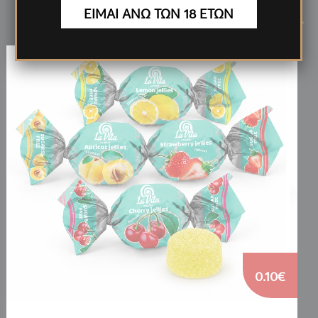
Νέα
Προϊόντα
ΕΙΜΑΙ ΑΝΩ ΤΩΝ 18 ΕΤΩΝ
<
>
0.10€