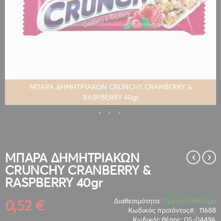
ΜΠΑΡΑ ΔΗΜΗΤΡΙΑΚΩΝ CRUNCHY CRANBERRY &
RASPBERRY 40gr
Μετάβαση
στην
αρχή
της
ΜΠΑΡΑ ΔΗΜΗΤΡΙΑΚΩΝ
συλλογής
CRUNCHY CRANBERRY &
εικόνων
RASPBERRY 40gr
0,52 €
Διαθεσιμότητα:
Άμεσα διαθέσιμο
Κωδικός προϊόντος
11688
Κωδικός θέσης:
05-0449Α