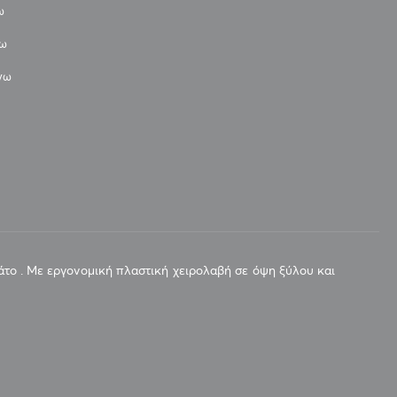
ω
νω
άνω
πιάτο . Με εργονομική πλαστική χειρολαβή σε όψη ξύλου και