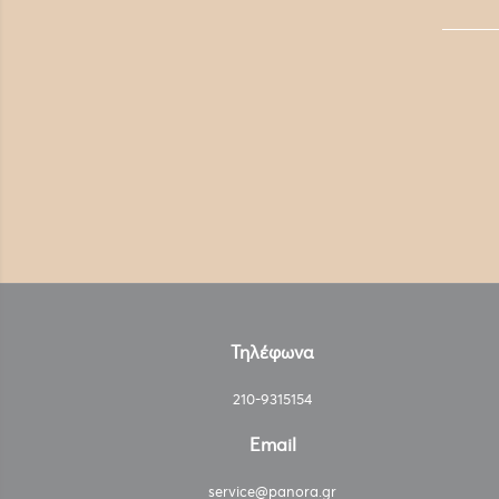
Τηλέφωνα
210-9315154
Email
service@panora.gr