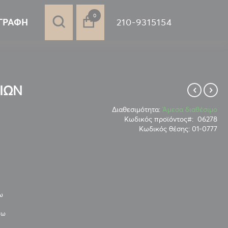
στοιχεία
0
210-9315154
ΓΡΑΦΉ
ΣΙΩΝ
Διαθεσιμότητα:
Άμεσα διαθέσιμο
Κωδικός προϊόντος
06278
Κωδικός θέσης:
01-0777
ω
νω