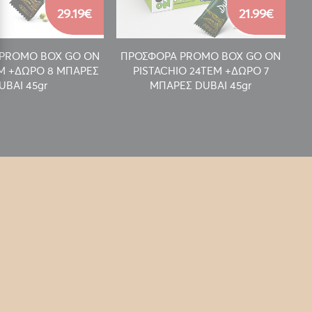
29.19€
21.99€
PROMO BOX GO ON
ΠΡΟΣΦΟΡΑ PROMO BOX GO ON
Π
EM +ΔΩΡΟ 8 ΜΠΑΡΕΣ
PISTACHIO 24TEM +ΔΩΡΟ 7
UBAI 45gr
ΜΠΑΡΕΣ DUBAI 45gr