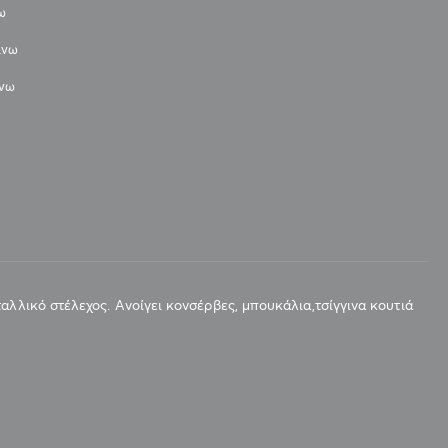
ω
άνω
άνω
αλλικό στέλεχος. Ανοίγει κονσέρβες, μπουκάλια,τσίγγινα κουτιά