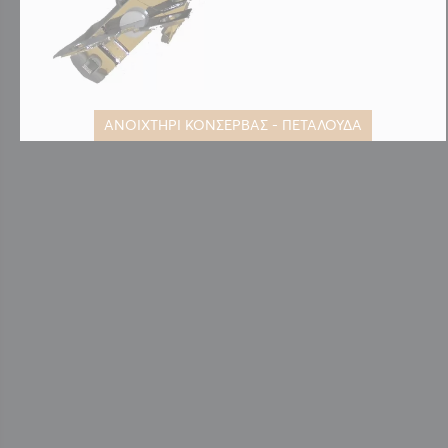
ΑΝΟΙΧΤΗΡΙ ΚΟΝΣΕΡΒΑΣ - ΠΕΤΑΛΟΥΔΑ
Μετάβαση
στην
αρχή
της
συλλογής
εικόνων