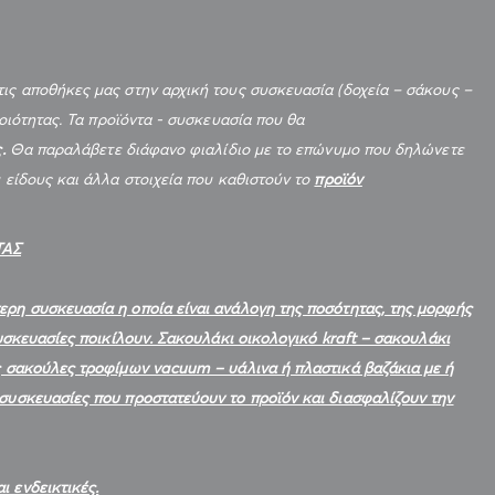
ις αποθήκες μας στην αρχική τους συσκευασία (δοχεία – σάκους –
ποιότητας. Τα προϊόντα - συσκευασία που θα
ς.
Θα παραλάβετε διάφανο φιαλίδιο με το επώνυμο που δηλώνετε
 είδους και άλλα στοιχεία που καθιστούν το
προϊόν
ΤΑΣ
ερη συσκευασία η οποία είναι ανάλογη της ποσότητας, της μορφής
συσκευασίες ποικίλουν. Σακουλάκι οικολογικό kraft – σακουλάκι
ές σακούλες τροφίμων vacuum – υάλινα ή πλαστικά βαζάκια με ή
 συσκευασίες που προστατεύουν το προϊόν και διασφαλίζουν την
 ενδεικτικές.