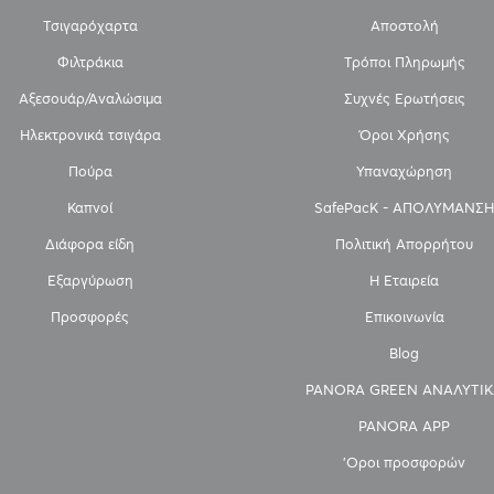
Τσιγαρόχαρτα
Αποστολή
Φιλτράκια
Τρόποι Πληρωμής
Αξεσουάρ/Αναλώσιμα
Συχνές Ερωτήσεις
Ηλεκτρονικά τσιγάρα
Όροι Χρήσης
Πούρα
Υπαναχώρηση
Καπνοί
SafePacK - ΑΠΟΛΥΜΑΝΣΗ
Διάφορα είδη
Πολιτική Απορρήτου
Εξαργύρωση
Η Εταιρεία
Προσφορές
Επικοινωνία
Blog
PANORA GREEN ΑΝΑΛΥΤΙΚ
PANORA APP
'Οροι προσφορών