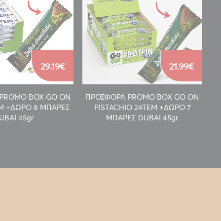
29.19€
21.99€
PROMO BOX GO ON
ΠΡΟΣΦΟΡΑ PROMO BOX GO ON
Π
EM +ΔΩΡΟ 8 ΜΠΑΡΕΣ
PISTACHIO 24TEM +ΔΩΡΟ 7
UBAI 45gr
ΜΠΑΡΕΣ DUBAI 45gr