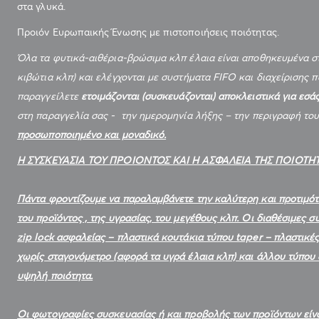
στα γλυκά.
Προιόν Ευρωπαικής Ένωσης με πιστοποιήσεις ποιότητας.
Όλα τα φυτικά-αιθέρια-βρώσιμα κλπ έλαια είναι αποθηκευμένα στ
κιβώτια κλπ) και ελέγχονται με συστήματα
FIFO
και διαχείρισης 
παραγγείλετε
ετοιμάζονται (συσκευάζονται) αποκλειστικά για εσά
στη παραγγελία σας - την ημερομηνία λήξης – την περιγραφή του
προσωποποιημένο και μοναδικό.
Η ΣΥΣΚΕΥΑΣΙΑ ΤΟΥ ΠΡΟΙΟΝΤΟΣ ΚΑΙ Η ΑΣΦΑΛΕΙΑ ΤΗΣ ΠΟΙΟΤΗ
Πάντα φροντίζουμε να παραλαμβάνετε την καλύτερη και προτιμότ
του προϊόντος , της υγρασίας, του μεγέθους κλπ. Οι διαθέσιμες 
zip lock ασφαλείας – πλαστικά κουτάκια τύπου taper – πλαστικ
χωρίς σταγονόμετρο (αφορά τα υγρά έλαια κλπ) και άλλου τύπου
υψηλή ποιότητα.
Οι φωτογραφίες συσκευασίας ή και προβολής των προϊόντων είναι