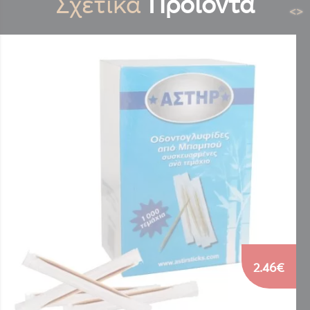
Σχετικά
Προϊόντα
<
>
2.46€