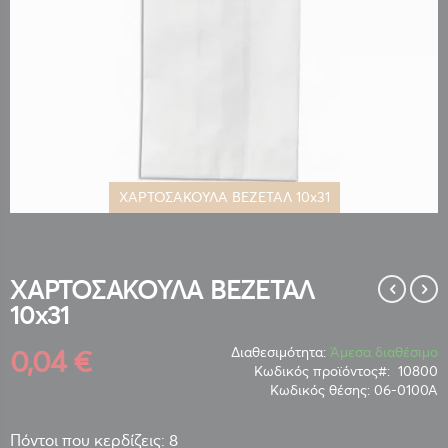
ΧΑΡΤΟΣΑΚΟΥΛΑ ΒΕΖΕΤΑΛ 10x31
Μετάβαση
στην
αρχή
της
ΧΑΡΤΟΣΑΚΟΥΛΑ ΒΕΖΕΤΑΛ
συλλογής
10x31
εικόνων
0,04 €
Διαθεσιμότητα:
Άμεσα διαθέσιμο
Κωδικός προϊόντος
10800
Κωδικός θέσης:
06-0100Α
Πόντοι που κερδίζεις: 8