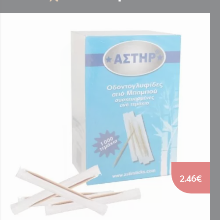
2.46€