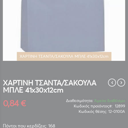
ΧΑΡΤΙΝΗ ΤΣΑΝΤΑ/ΣΑΚΟΥΛΑ ΜΠΛΕ 41x30x12cm
Μετάβαση
στην
αρχή
της
ΧΑΡΤΙΝΗ ΤΣΑΝΤΑ/ΣΑΚΟΥΛΑ
συλλογής
ΜΠΛΕ 41x30x12cm
εικόνων
0,84 €
Διαθεσιμότητα:
Άμεσα διαθέσιμο
Κωδικός προϊόντος
12899
Κωδικός θέσης:
12-0100Α
Πόντοι που κερδίζεις: 168