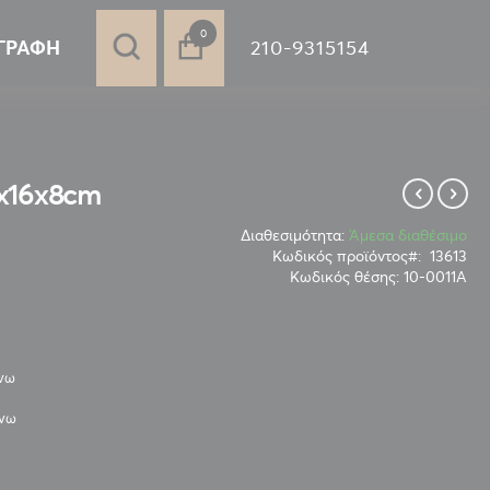
στοιχεία
0
210-9315154
ΓΡΑΦΉ
x16x8cm
Διαθεσιμότητα:
Άμεσα διαθέσιμο
Κωδικός προϊόντος
13613
Κωδικός θέσης:
10-0011Α
άνω
άνω