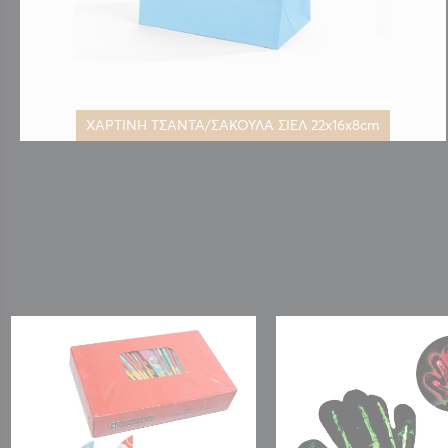
ΧΑΡΤΙΝΗ ΤΣΑΝΤΑ/ΣΑΚΟΥΛΑ ΣΙΕΛ 22x16x8cm
Μετάβαση
στην
αρχή
της
συλλογής
εικόνων