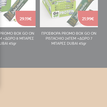
29.19€
21.99€
PROMO BOX GO ON
ΠΡΟΣΦΟΡΑ PROMO BOX GO ON
Π
EM +ΔΩΡΟ 8 ΜΠΑΡΕΣ
PISTACHIO 24TEM +ΔΩΡΟ 7
UBAI 45gr
ΜΠΑΡΕΣ DUBAI 45gr